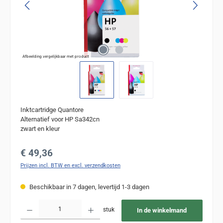
Afbeelding vergelijkbaar met product
Inktcartridge Quantore
Alternatief voor HP Sa342cn
zwart en kleur
Normale prijs:
€ 49,36
Prijzen incl. BTW en excl. verzendkosten
Beschikbaar in 7 dagen, levertijd 1-3 dagen
Producthoeveelheid: Voer de gewenste hoeveelheid in of gebruik de knoppen om de
stuk
In de winkelmand