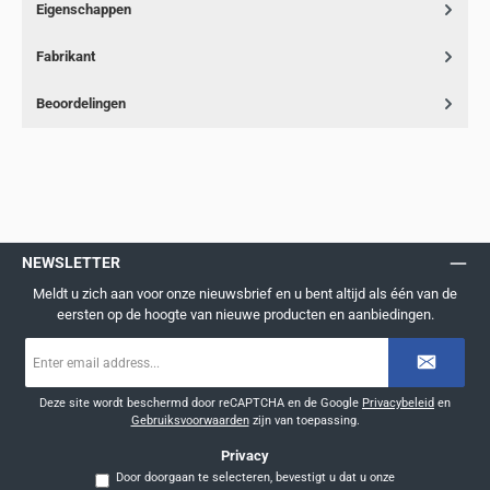
Eigenschappen
Fabrikant
Beoordelingen
NEWSLETTER
Meldt u zich aan voor onze nieuwsbrief en u bent altijd als één van de
eersten op de hoogte van nieuwe producten en aanbiedingen.
E-
mailadres
*
Deze site wordt beschermd door reCAPTCHA en de Google
Privacybeleid
en
Gebruiksvoorwaarden
zijn van toepassing.
Privacy
Door doorgaan te selecteren, bevestigt u dat u onze