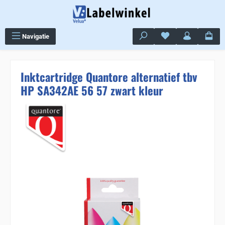
Ga naar de hoofdinhoud
Je hebt 0 items op j
Navigatie
Inktcartridge Quantore alternatief tbv
HP SA342AE 56 57 zwart kleur
Sla de afbeeldingengalerij over