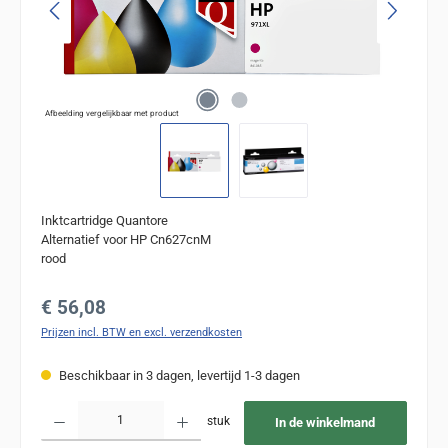
Afbeelding vergelijkbaar met product
Inktcartridge Quantore
Alternatief voor HP Cn627cnM
rood
Normale prijs:
€ 56,08
Prijzen incl. BTW en excl. verzendkosten
Beschikbaar in 3 dagen, levertijd 1-3 dagen
Producthoeveelheid: Voer de gewenste hoeveelheid in of gebruik de knoppen om de
stuk
In de winkelmand