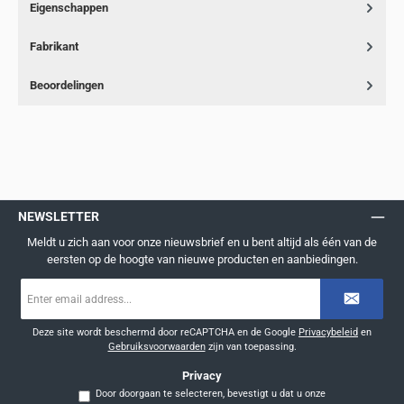
Eigenschappen
Fabrikant
Beoordelingen
NEWSLETTER
Meldt u zich aan voor onze nieuwsbrief en u bent altijd als één van de
eersten op de hoogte van nieuwe producten en aanbiedingen.
E-
mailadres
*
Deze site wordt beschermd door reCAPTCHA en de Google
Privacybeleid
en
Gebruiksvoorwaarden
zijn van toepassing.
Privacy
Door doorgaan te selecteren, bevestigt u dat u onze