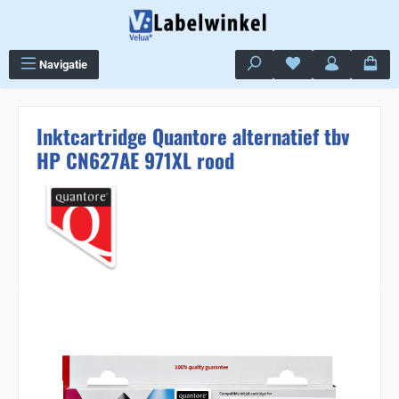
Ga naar de hoofdinhoud
Je hebt 0 items op j
Navigatie
Inktcartridge Quantore alternatief tbv
HP CN627AE 971XL rood
Sla de afbeeldingengalerij over