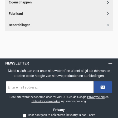
Eigenschappen
Fabrikant
Beoordelingen
NEWSLETTER
Meldt u zich aan voor onze nieuwsbrief en u bent altijd als één van de
eersten op de hoogte van nieuwe producten en aanbiedingen.
E-
mailadres
*
Deze site wordt beschermd door reCAPTCHA en de Google
Privacybeleid
en
Gebruiksvoorwaarden
zijn van toepassing.
Privacy
Door doorgaan te selecteren, bevestigt u dat u onze