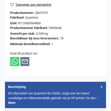
Toevoegen aan wensenlijst
Productnummer:
Q841079
Fabrikant:
Quantore
EAN:
8712453064868
Productnummer fabrikant:
CN056AE
Gewicht per stuk:
0,043 kg
Beschikbaar bij onze leveranciers:
18
Minimale bestelhoeveelheid:
1
Deel dit product via:
Beschrijving
Dit alternatief van Quantore tbv 933XL zorgt voor de meest
voordelige en milieuvriendelijk gebruik van je HP printer. De doc…
Meer