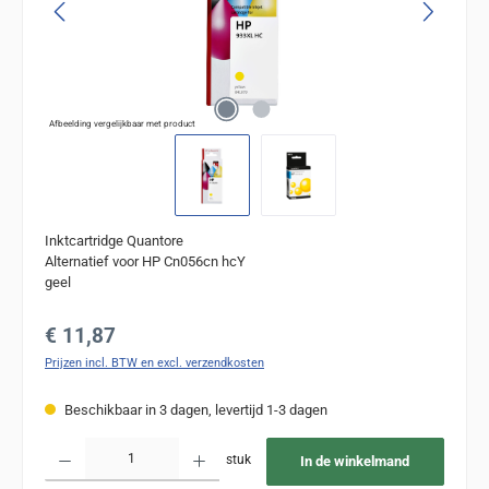
Afbeelding vergelijkbaar met product
Inktcartridge Quantore
Alternatief voor HP Cn056cn hcY
geel
Normale prijs:
€ 11,87
Prijzen incl. BTW en excl. verzendkosten
Beschikbaar in 3 dagen, levertijd 1-3 dagen
Producthoeveelheid: Voer de gewenste hoeveelheid in of gebruik de knoppen om de
stuk
In de winkelmand