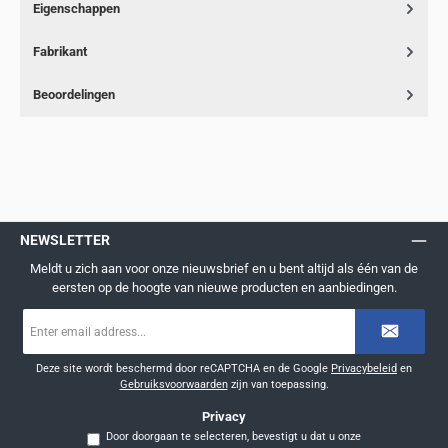
Eigenschappen
Fabrikant
Beoordelingen
NEWSLETTER
Meldt u zich aan voor onze nieuwsbrief en u bent altijd als één van de
eersten op de hoogte van nieuwe producten en aanbiedingen.
E-
mailadres
*
Deze site wordt beschermd door reCAPTCHA en de Google
Privacybeleid
en
Gebruiksvoorwaarden
zijn van toepassing.
Privacy
Door doorgaan te selecteren, bevestigt u dat u onze