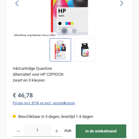
Afbeelding vergelijkbaar met product
Inktcartridge Quantore
Alternatief voor HP C2P92CN
zwart en 3 kleuren
Normale prijs:
€ 46,78
Prijzen incl. BTW en excl. verzendkosten
Beschikbaar in 3 dagen, levertijd 1-3 dagen
Producthoeveelheid: Voer de gewenste hoeveelheid in of gebruik de knoppen om de
stuk
In de winkelmand