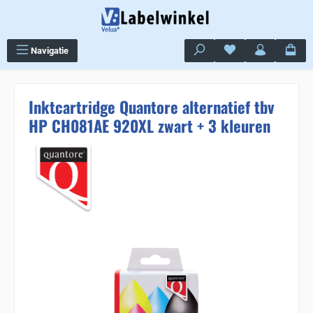
Ga naar de hoofdinhoud
Je hebt 0 items op j
Navigatie
Inktcartridge Quantore alternatief tbv
HP CH081AE 920XL zwart + 3 kleuren
Sla de afbeeldingengalerij over