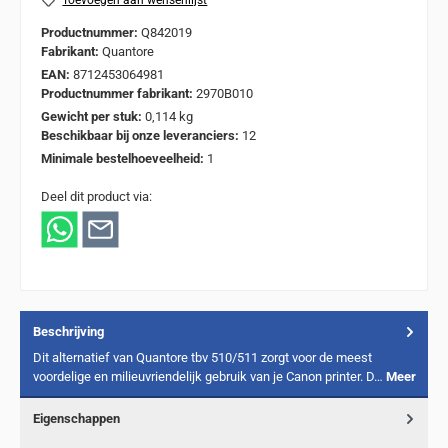
Toevoegen aan wensenlijst
Productnummer:
Q842019
Fabrikant:
Quantore
EAN:
8712453064981
Productnummer fabrikant:
2970B010
Gewicht per stuk:
0,114 kg
Beschikbaar bij onze leveranciers:
12
Minimale bestelhoeveelheid:
1
Deel dit product via:
Beschrijving
Dit alternatief van Quantore tbv 510/511 zorgt voor de meest
voordelige en milieuvriendelijk gebruik van je Canon printer. D…
Meer
Eigenschappen