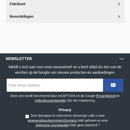
Fabrikant
Beoordelingen
NEWSLETTER
Meldt u zich aan voor onze nieuwsbrief en u bent altijd als één van de
eersten op de hoogte van nieuwe producten en aanbiedingen.
E-
mailadres
*
Deze site wordt beschermd door reCAPTCHA en de Google
Privacybeleid
en
Gebruiksvoorwaarden
zijn van toepassing.
Privacy
Door doorgaan te selecteren, bevestigt u dat u onze
gegevensbeschermingsinformatie
hebt gelezen en onze
algemene voorwaarden
hebt geaccepteerd.
*