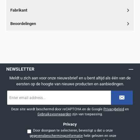
Fabrikant
Beoordelingen
NEWSLETTER
Meldt u zich aan voor onze nieuwsbrief en u bent altijd als één van de
eersten op de hoogte van nieuwe producten en aanbiedingen.
E-
mailadres
*
Deze site wordt beschermd door reCAPTCHA en de Google
Privacybeleid
en
Gebruiksvoorwaarden
zijn van toepassing.
Privacy
Door doorgaan te selecteren, bevestigt u dat u onze
gegevensbeschermingsinformatie
hebt gelezen en onze