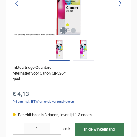
Afbeelding vergelijkbaar met product
Inktcartridge Quantore
Alternatief voor Canon Cli-526Y
geel
Normale prijs:
€ 4,13
Prijzen incl. BTW en excl. verzendkosten
Beschikbaar in 3 dagen, levertijd 1-3 dagen
Producthoeveelheid: Voer de gewenste hoeveelheid in of gebruik de knoppen om de
stuk
In de winkelmand