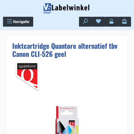
Ga naar de hoofdinhoud
Je hebt 0 items op j
Navigatie
Inktcartridge Quantore alternatief tbv
Canon CLI-526 geel
Sla de afbeeldingengalerij over