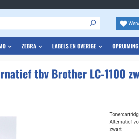
Wens
MO
ZEBRA
LABELS EN OVERIGE
OPRUIMING
rnatief tbv Brother LC-1100 zw
Tonercartrid
Alternatief v
zwart