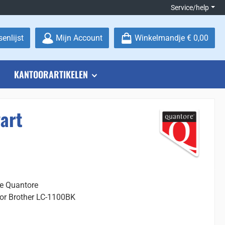
Service/help
Je hebt 0 items op je verlanglijstje
enlijst
Mijn Account
Winkelmandje
€ 0,00
KANTOORARTIKELEN
art
ge Quantore
oor Brother LC-1100BK