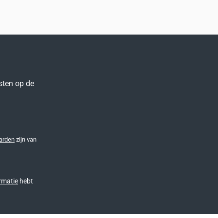
sten op de
arden
zijn van
rmatie
hebt