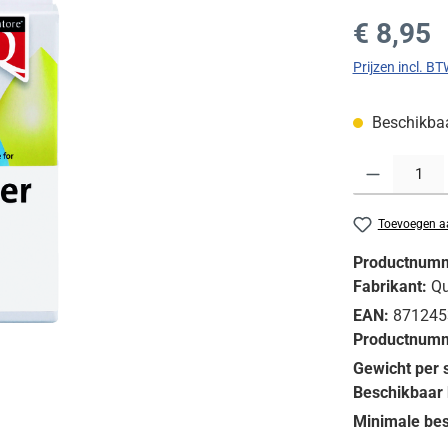
Normale prijs
€ 8,95
Prijzen incl. B
Beschikbaar
Producthoeveelh
Toevoegen aa
Productnum
Fabrikant:
Qu
EAN:
871245
Productnumm
Gewicht per 
Beschikbaar 
Minimale bes