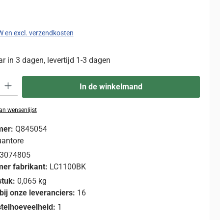
:
TW en excl. verzendkosten
 in 3 dagen, levertijd 1-3 dagen
eid: Voer de gewenste hoeveelheid in of gebruik de knoppen om de hoevee
In de winkelmand
n wensenlijst
mer:
Q845054
antore
3074805
er fabrikant:
LC1100BK
stuk:
0,065 kg
bij onze leveranciers:
16
telhoeveelheid:
1