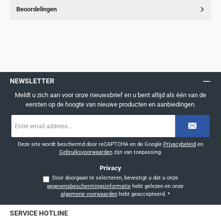
Beoordelingen
NEWSLETTER
Meldt u zich aan voor onze nieuwsbrief en u bent altijd als één van de
eersten op de hoogte van nieuwe producten en aanbiedingen.
E-
mailadres
*
Deze site wordt beschermd door reCAPTCHA en de Google
Privacybeleid
en
Gebruiksvoorwaarden
zijn van toepassing.
Privacy
Door doorgaan te selecteren, bevestigt u dat u onze
gegevensbeschermingsinformatie
hebt gelezen en onze
algemene voorwaarden
hebt geaccepteerd.
*
SERVICE HOTLINE