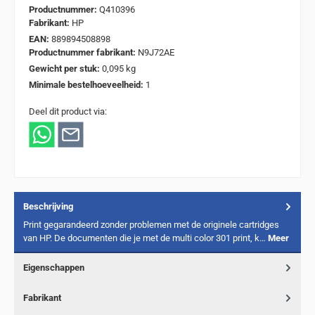
Productnummer:
Q410396
Fabrikant:
HP
EAN:
889894508898
Productnummer fabrikant:
N9J72AE
Gewicht per stuk:
0,095 kg
Minimale bestelhoeveelheid:
1
Deel dit product via:
Beschrijving
Print gegarandeerd zonder problemen met de originele cartridges
van HP. De documenten die je met de multi color 301 print, k…
Meer
Eigenschappen
Fabrikant