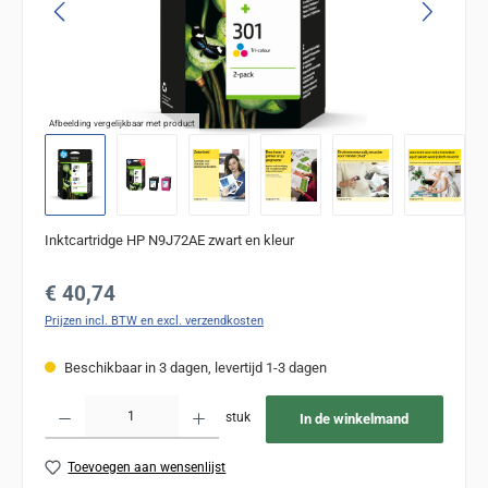
Afbeelding vergelijkbaar met product
Inktcartridge HP N9J72AE zwart en kleur
Normale prijs:
€ 40,74
Prijzen incl. BTW en excl. verzendkosten
Beschikbaar in 3 dagen, levertijd 1-3 dagen
Producthoeveelheid: Voer de gewenste hoeveelheid in of gebruik de knoppen om de
stuk
In de winkelmand
Toevoegen aan wensenlijst