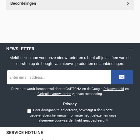
Beoordelingen
NEWSLETTER
Meldt u zich aan voor onze nieuwsbrief en u bent altijd als één van de
eersten op de hoogte van nieuwe producten en aanbiedingen.
E-
mailadres
*
Deze site wordt beschermd door reCAPTCHA en de Google
Privacybeleid
en
Gebruiksvoorwaarden
zijn van toepassing.
Privacy
Door doorgaan te selecteren, bevestigt u dat u onze
gegevensbeschermingsinformatie
hebt gelezen en onze
algemene voorwaarden
hebt geaccepteerd.
*
SERVICE HOTLINE