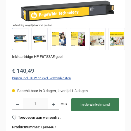
Afbeelding vergelijkbaar met product
Inktcartridge HP F6T83AE geel
Normale prijs:
€ 140,49
Prijzen incl. BTW en excl. verzendkosten
Beschikbaar in 3 dagen, levertijd 1-3 dagen
Producthoeveelheid: Voer de gewenste hoeveelheid in of gebruik de knoppen om de
stuk
In de winkelmand
Toevoegen aan wensenlijst
Productnummer:
Q404467