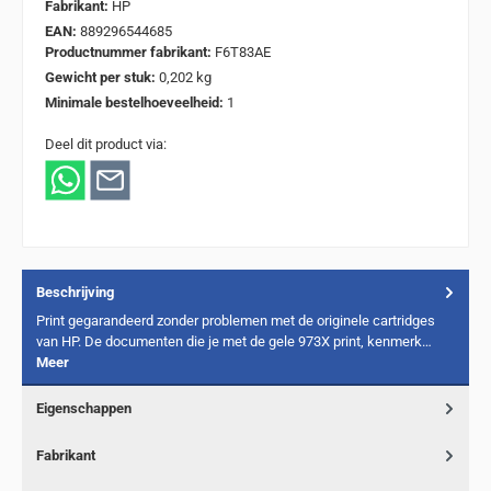
Fabrikant:
HP
EAN:
889296544685
Productnummer fabrikant:
F6T83AE
Gewicht per stuk:
0,202 kg
Minimale bestelhoeveelheid:
1
Deel dit product via:
Beschrijving
Print gegarandeerd zonder problemen met de originele cartridges
van HP. De documenten die je met de gele 973X print, kenmerk…
Meer
Eigenschappen
Fabrikant