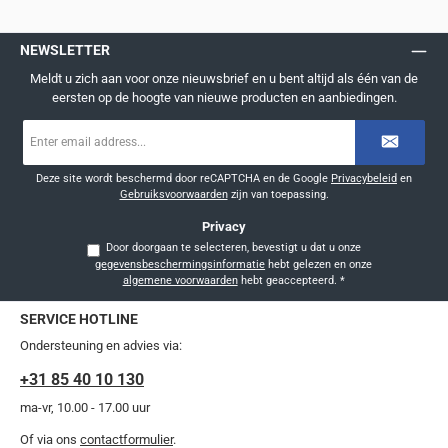
NEWSLETTER
Meldt u zich aan voor onze nieuwsbrief en u bent altijd als één van de
eersten op de hoogte van nieuwe producten en aanbiedingen.
E-
mailadres
*
Deze site wordt beschermd door reCAPTCHA en de Google
Privacybeleid
en
Gebruiksvoorwaarden
zijn van toepassing.
Privacy
Door doorgaan te selecteren, bevestigt u dat u onze
gegevensbeschermingsinformatie
hebt gelezen en onze
algemene voorwaarden
hebt geaccepteerd.
*
SERVICE HOTLINE
Ondersteuning en advies via:
+31 85 40 10 130
ma-vr, 10.00 - 17.00 uur
Of via ons
contactformulier
.