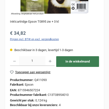
Afbeelding vergelijkbaar met product
Inktcartridge Epson T0895 zw + 3 kl
Normale prijs:
€ 34,82
Prijzen incl. BTW en excl. verzendkosten
Beschikbaar in 3 dagen, levertijd 1-3 dagen
Producthoeveelheid: Voer de gewenste hoeveelheid in of gebruik de knoppen om de
In de winkelmand
Toevoegen aan wensenlijst
Productnummer:
Q411093
Fabrikant:
Epson
EAN:
8715946507224
Productnummer fabrikant:
C13T08954010
Gewicht per stuk:
0,124 kg
Beschikbaar bij onze leveranciers:
4