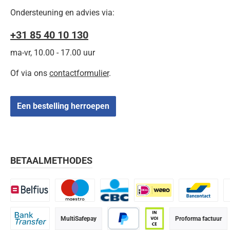
Ondersteuning en advies via:
+31 85 40 10 130
ma-vr, 10.00 - 17.00 uur
Of via ons
contactformulier
.
Een bestelling herroepen
BETAALMETHODES
Belfius
Maestro
CBC
iDEAL | Wero
Bancontact
K
MultiSafepay
Proforma factuur