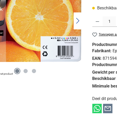
Beschikbaar
Producthoeveelh
Toevoegen aa
Productnum
Fabrikant:
E
EAN:
871594
Productnumm
Gewicht per 
 met product
Beschikbaar 
Minimale bes
Deel dit produ