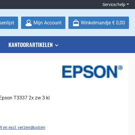
Service/help
Je hebt 0 items op je verlanglijstje
enlijst
Mijn Account
Winkelmandje
€ 0,00
KANTOORARTIKELEN
 Epson T3337 2x zw 3 kl
:
TW en excl. verzendkosten