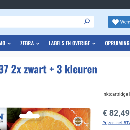
Wens
MO
ZEBRA
LABELS EN OVERIGE
OPRUIMING
37 2x zwart + 3 kleuren
Inktcartridge
Normale prijs
€ 82,49
Prijzen incl. B