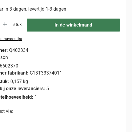
 in 3 dagen, levertijd 1-3 dagen
eid: Voer de gewenste hoeveelheid in of gebruik de knoppen om de hoevee
stuk
In de winkelmand
n wensenlijst
mer:
Q402334
pson
6602370
er fabrikant:
C13T33374011
stuk:
0,157 kg
bij onze leveranciers:
5
telhoeveelheid:
1
ct via: