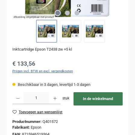
Afbeelding vergelijkbaar met product
Inktcartridge Epson T2438 zw +5 kl
Normale prijs:
€ 133,56
Prijzen incl. BTW en excl. verzendkosten
Beschikbaar in 3 dagen, levertijd 1-3 dagen
Producthoeveelheid: Voer de gewenste hoeveelheid in of gebruik de knoppen om de
stuk
In de winkelmand
Toevoegen aan wensenlijst
Productnummer:
Q401572
Fabrikant:
Epson
EAN:
8715946519364