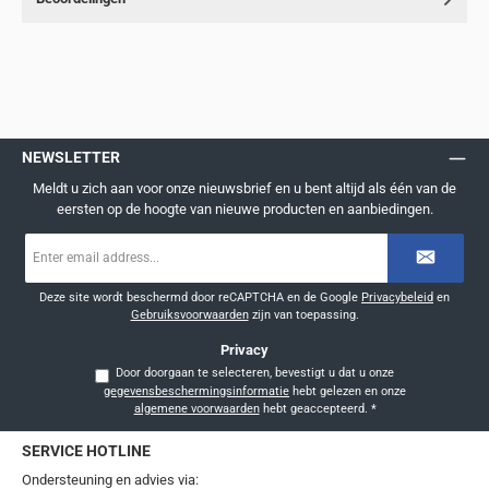
NEWSLETTER
Meldt u zich aan voor onze nieuwsbrief en u bent altijd als één van de
eersten op de hoogte van nieuwe producten en aanbiedingen.
E-
mailadres
*
Deze site wordt beschermd door reCAPTCHA en de Google
Privacybeleid
en
Gebruiksvoorwaarden
zijn van toepassing.
Privacy
Door doorgaan te selecteren, bevestigt u dat u onze
gegevensbeschermingsinformatie
hebt gelezen en onze
algemene voorwaarden
hebt geaccepteerd.
*
SERVICE HOTLINE
Ondersteuning en advies via: