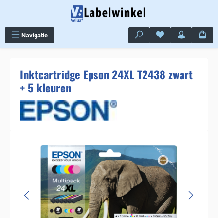
Ga naar de hoofdinhoud
Je hebt 0 items op j
Navigatie
Inktcartridge Epson 24XL T2438 zwart
+ 5 kleuren
Sla de afbeeldingengalerij over