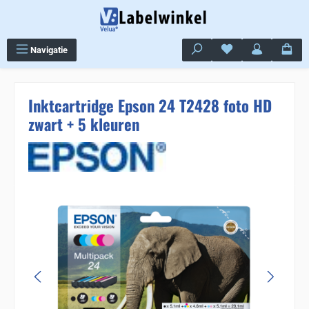
Ga naar de hoofdinhoud
Je hebt 0 items op j
Navigatie
Inktcartridge Epson 24 T2428 foto HD
zwart + 5 kleuren
Sla de afbeeldingengalerij over