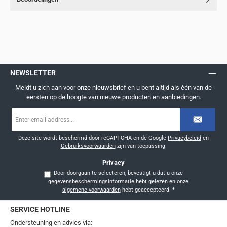
NEWSLETTER
Meldt u zich aan voor onze nieuwsbrief en u bent altijd als één van de
eersten op de hoogte van nieuwe producten en aanbiedingen.
E-
mailadres
*
Deze site wordt beschermd door reCAPTCHA en de Google
Privacybeleid
en
Gebruiksvoorwaarden
zijn van toepassing.
Privacy
Door doorgaan te selecteren, bevestigt u dat u onze
gegevensbeschermingsinformatie
hebt gelezen en onze
algemene voorwaarden
hebt geaccepteerd.
*
SERVICE HOTLINE
Ondersteuning en advies via: