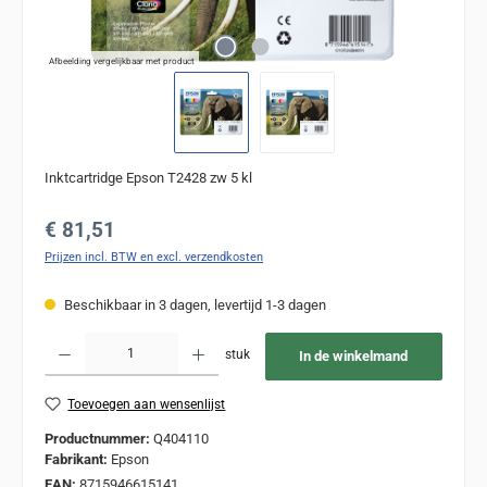
Afbeelding vergelijkbaar met product
Inktcartridge Epson T2428 zw 5 kl
Normale prijs:
€ 81,51
Prijzen incl. BTW en excl. verzendkosten
Beschikbaar in 3 dagen, levertijd 1-3 dagen
Producthoeveelheid: Voer de gewenste hoeveelheid in of gebruik de knoppen om de
stuk
In de winkelmand
Toevoegen aan wensenlijst
Productnummer:
Q404110
Fabrikant:
Epson
EAN:
8715946615141