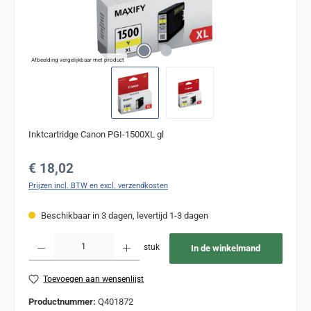
Afbeelding vergelijkbaar met product
Inktcartridge Canon PGI-1500XL gl
Normale prijs:
€ 18,02
Prijzen incl. BTW en excl. verzendkosten
Beschikbaar in 3 dagen, levertijd 1-3 dagen
Producthoeveelheid: Voer de gewenste hoeveelheid in of gebruik de knoppen om de
stuk
In de winkelmand
Toevoegen aan wensenlijst
Productnummer:
Q401872