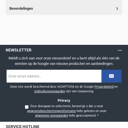
Beoordelingen
NEWSLETTER
Meldt u zich aan voor onze nieuwsbrief en u bent altijd als één van de
eersten op de hoogte van nieuwe producten en aanbiedingen.
E-
mailadres
*
Deze site wordt beschermd door reCAPTCHA en de Google
Privacybeleid
en
Gebruiksvoorwaarden
zijn van toepassing.
Privacy
Door doorgaan te selecteren, bevestigt u dat u onze
gegevensbeschermingsinformatie
hebt gelezen en onze
algemene voorwaarden
hebt geaccepteerd.
*
SERVICE HOTLINE