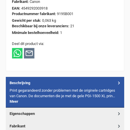
Fabrikant:
Canon
EAN:
4549292003918
Productnummer fabrikant:
9195B001
Gewicht per stuk:
0,063 kg
Beschikbaar bij onze leveranciers:
21
Minimale bestelhoeveelheid:
1
Deel dit product via:
Beschrijving
Print gegarandeerd zonder problemen met de originele cartridges
van Canon. De documenten die je met de gele PGI-1500 XL prin…
Meer
Eigenschappen
Fabrikant