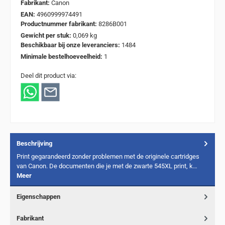
Fabrikant:
Canon
EAN:
4960999974491
Productnummer fabrikant:
8286B001
Gewicht per stuk:
0,069 kg
Beschikbaar bij onze leveranciers:
1484
Minimale bestelhoeveelheid:
1
Deel dit product via:
Beschrijving
Print gegarandeerd zonder problemen met de originele cartridges
van Canon. De documenten die je met de zwarte 545XL print, k…
Meer
Eigenschappen
Fabrikant