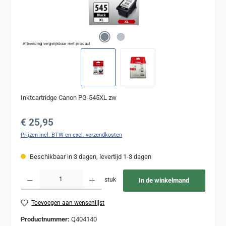
Afbeelding vergelijkbaar met product
Inktcartridge Canon PG-545XL zw
Normale prijs:
€ 25,95
Prijzen incl. BTW en excl. verzendkosten
Beschikbaar in 3 dagen, levertijd 1-3 dagen
Producthoeveelheid: Voer de gewenste hoeveelheid in of gebruik de knoppen om de
stuk
In de winkelmand
Toevoegen aan wensenlijst
Productnummer:
Q404140