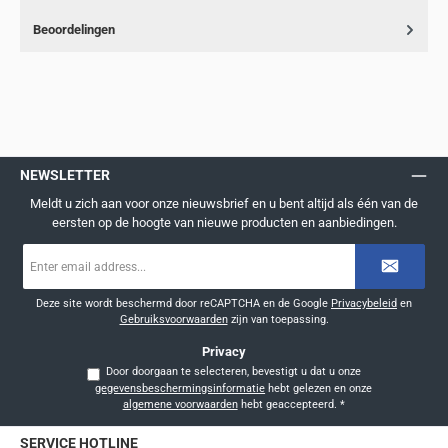
Beoordelingen
NEWSLETTER
Meldt u zich aan voor onze nieuwsbrief en u bent altijd als één van de
eersten op de hoogte van nieuwe producten en aanbiedingen.
E-
mailadres
*
Deze site wordt beschermd door reCAPTCHA en de Google
Privacybeleid
en
Gebruiksvoorwaarden
zijn van toepassing.
Privacy
Door doorgaan te selecteren, bevestigt u dat u onze
gegevensbeschermingsinformatie
hebt gelezen en onze
algemene voorwaarden
hebt geaccepteerd.
*
SERVICE HOTLINE