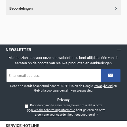
Beoordelingen
NEWSLETTER
Meldt u zich aan voor onze nieuwsbrief en u bent altijd als één van de
eersten op de hoogte van nieuwe producten en aanbiedingen.
E-
mailadres
*
Deze site wordt beschermd door reCAPTCHA en de Google
Privacybeleid
en
Gebruiksvoorwaarden
zijn van toepassing.
Privacy
Door doorgaan te selecteren, bevestigt u dat u onze
gegevensbeschermingsinformatie
hebt gelezen en onze
algemene voorwaarden
hebt geaccepteerd.
*
SERVICE HOTLINE