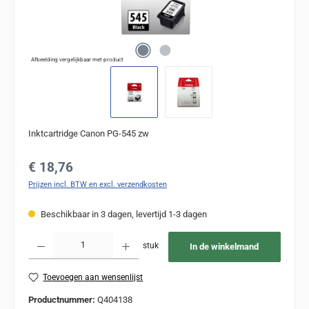
Afbeelding vergelijkbaar met product
Inktcartridge Canon PG-545 zw
Normale prijs:
€ 18,76
Prijzen incl. BTW en excl. verzendkosten
Beschikbaar in 3 dagen, levertijd 1-3 dagen
Producthoeveelheid: Voer de gewenste hoeveelheid in of gebruik de knoppen om de
stuk
In de winkelmand
Toevoegen aan wensenlijst
Productnummer:
Q404138