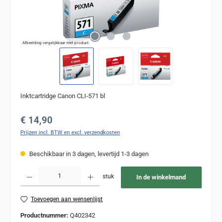
Afbeelding vergelijkbaar met product
Inktcartridge Canon CLI-571 bl
Normale prijs:
€ 14,90
Prijzen incl. BTW en excl. verzendkosten
Beschikbaar in 3 dagen, levertijd 1-3 dagen
Producthoeveelheid: Voer de gewenste hoeveelheid in of gebruik de knoppen om de
stuk
In de winkelmand
Toevoegen aan wensenlijst
Productnummer:
Q402342