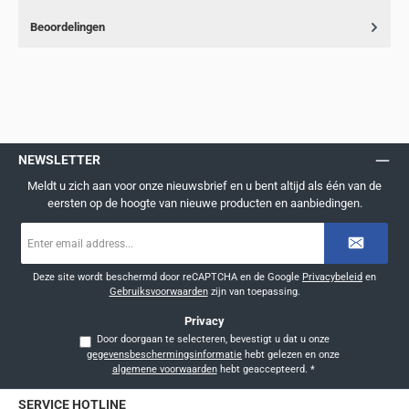
Beoordelingen
NEWSLETTER
Meldt u zich aan voor onze nieuwsbrief en u bent altijd als één van de
eersten op de hoogte van nieuwe producten en aanbiedingen.
E-
mailadres
*
Deze site wordt beschermd door reCAPTCHA en de Google
Privacybeleid
en
Gebruiksvoorwaarden
zijn van toepassing.
Privacy
Door doorgaan te selecteren, bevestigt u dat u onze
gegevensbeschermingsinformatie
hebt gelezen en onze
algemene voorwaarden
hebt geaccepteerd.
*
SERVICE HOTLINE