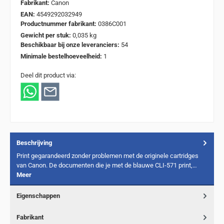
Fabrikant:
Canon
EAN:
4549292032949
Productnummer fabrikant:
0386C001
Gewicht per stuk:
0,035 kg
Beschikbaar bij onze leveranciers:
54
Minimale bestelhoeveelheid:
1
Deel dit product via:
Beschrijving
Print gegarandeerd zonder problemen met de originele cartridges
van Canon. De documenten die je met de blauwe CLI-571 print,…
Meer
Eigenschappen
Fabrikant