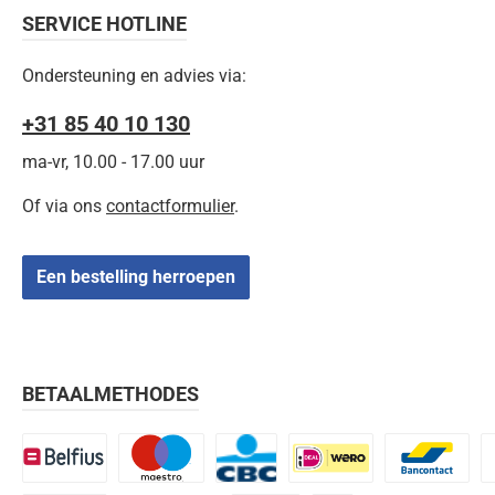
SERVICE HOTLINE
Ondersteuning en advies via:
+31 85 40 10 130
ma-vr, 10.00 - 17.00 uur
Of via ons
contactformulier
.
Een bestelling herroepen
BETAALMETHODES
Belfius
Maestro
CBC
iDEAL | Wero
Bancontact
K