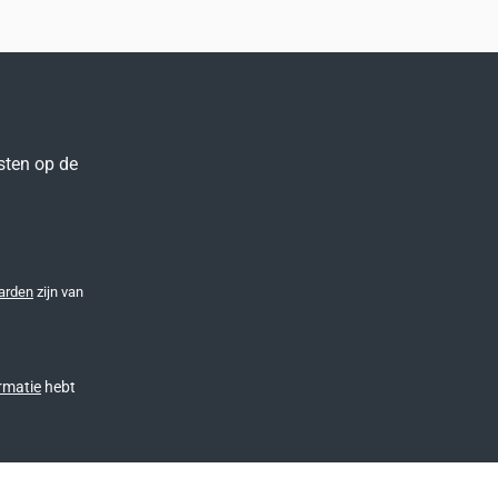
sten op de
arden
zijn van
rmatie
hebt