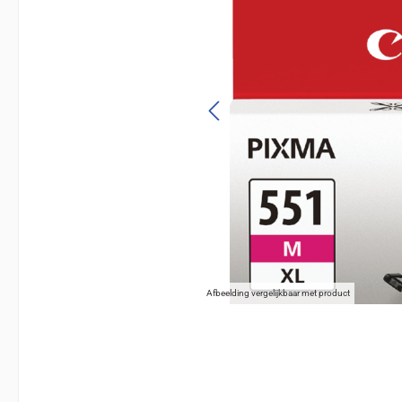
Afbeelding vergelijkbaar met product