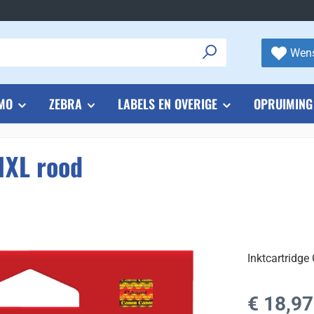
Wens
MO
ZEBRA
LABELS EN OVERIGE
OPRUIMING
1XL rood
Inktcartridge
Normale prijs
€ 18,97