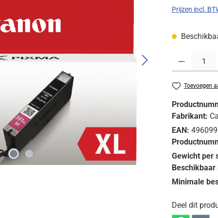
Prijzen incl. B
Beschikbaar
Producthoeveelh
Toevoegen aa
Productnum
Fabrikant:
C
EAN:
496099
Productnumm
Gewicht per 
Beschikbaar 
Minimale bes
Deel dit produ