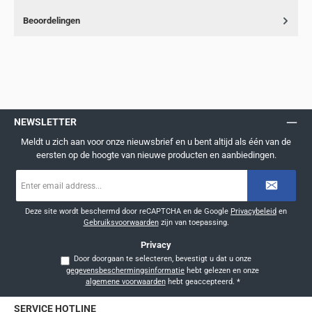
Beoordelingen
NEWSLETTER
Meldt u zich aan voor onze nieuwsbrief en u bent altijd als één van de
eersten op de hoogte van nieuwe producten en aanbiedingen.
E-
mailadres
*
Deze site wordt beschermd door reCAPTCHA en de Google
Privacybeleid
en
Gebruiksvoorwaarden
zijn van toepassing.
Privacy
Door doorgaan te selecteren, bevestigt u dat u onze
gegevensbeschermingsinformatie
hebt gelezen en onze
algemene voorwaarden
hebt geaccepteerd.
*
SERVICE HOTLINE