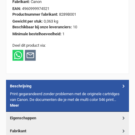
Fabrikant:
Canon
EAN:
4960999974521
Productnummer fabrikant:
8289B001
Gewicht per stuk:
0,063 kg
Beschikbaar bij onze leveranciers:
10
Minimale bestelhoeveelheid:
1
Deel dit product via:
Beschrijving
Print gegarandeerd zonder problemen met de originele cartridges
van Canon. De documenten die je met de multi color 546 print…
Meer
Eigenschappen
Fabrikant