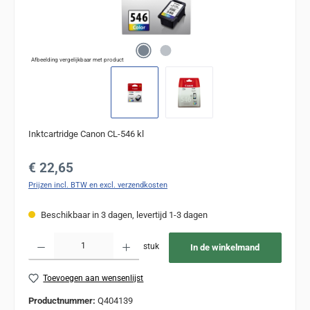
Afbeelding vergelijkbaar met product
Inktcartridge Canon CL-546 kl
Normale prijs:
€ 22,65
Prijzen incl. BTW en excl. verzendkosten
Beschikbaar in 3 dagen, levertijd 1-3 dagen
Producthoeveelheid: Voer de gewenste hoeveelheid in of gebruik de knoppen om de
stuk
In de winkelmand
Toevoegen aan wensenlijst
Productnummer:
Q404139