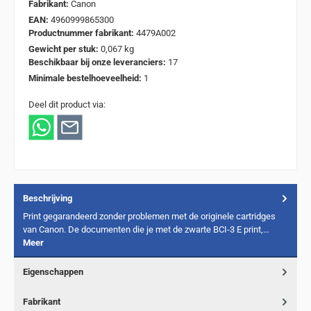
Fabrikant:
Canon
EAN:
4960999865300
Productnummer fabrikant:
4479A002
Gewicht per stuk:
0,067 kg
Beschikbaar bij onze leveranciers:
17
Minimale bestelhoeveelheid:
1
Deel dit product via:
Beschrijving
Print gegarandeerd zonder problemen met de originele cartridges
van Canon. De documenten die je met de zwarte BCI-3 E print,…
Meer
Eigenschappen
Fabrikant