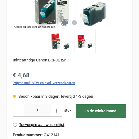
Afbeelding vergelijkbaar met product
Inktcartridge Canon BCI-3E zw
Normale prijs:
€ 4,68
Prijzen incl. BTW en excl. verzendkosten
Beschikbaar in 3 dagen, levertijd 1-3 dagen
Producthoeveelheid: Voer de gewenste hoeveelheid in of gebruik de knoppen om de
stuk
In de winkelmand
Toevoegen aan wensenlijst
Productnummer:
Q412141