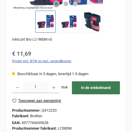
Afbeelding vergelijkbaar met product
Inktcart Bro LC-980M rd
Normale prijs:
€ 11,69
Prijzen incl. BTW en excl. verzendkosten
Beschikbaar in 3 dagen, levertijd 1-3 dagen
Producthoeveelheid: Voer de gewenste hoeveelheid in of gebruik de knoppen om de
stuk
In de winkelmand
Toevoegen aan wensenlijst
Productnummer:
Q412220
Fabrikant:
Brother
EAN:
4977766659628
Productnummer fabrikant:
LC980M