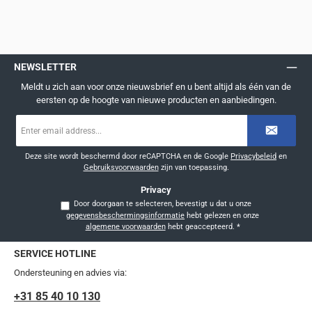
NEWSLETTER
Meldt u zich aan voor onze nieuwsbrief en u bent altijd als één van de
eersten op de hoogte van nieuwe producten en aanbiedingen.
E-
mailadres
*
Deze site wordt beschermd door reCAPTCHA en de Google
Privacybeleid
en
Gebruiksvoorwaarden
zijn van toepassing.
Privacy
Door doorgaan te selecteren, bevestigt u dat u onze
gegevensbeschermingsinformatie
hebt gelezen en onze
algemene voorwaarden
hebt geaccepteerd.
*
SERVICE HOTLINE
Ondersteuning en advies via:
+31 85 40 10 130