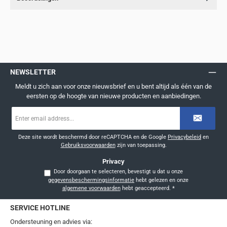
NEWSLETTER
Meldt u zich aan voor onze nieuwsbrief en u bent altijd als één van de
eersten op de hoogte van nieuwe producten en aanbiedingen.
E-
mailadres
*
Deze site wordt beschermd door reCAPTCHA en de Google
Privacybeleid
en
Gebruiksvoorwaarden
zijn van toepassing.
Privacy
Door doorgaan te selecteren, bevestigt u dat u onze
gegevensbeschermingsinformatie
hebt gelezen en onze
algemene voorwaarden
hebt geaccepteerd.
*
SERVICE HOTLINE
Ondersteuning en advies via: