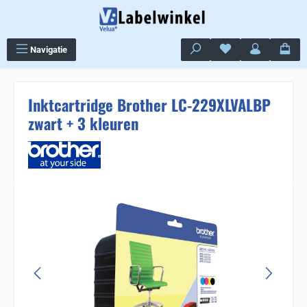
Ga naar de hoofdinhoud
Je hebt 0 items op j
Navigatie
Inktcartridge Brother LC-229XLVALBP
zwart + 3 kleuren
Sla de afbeeldingengalerij over