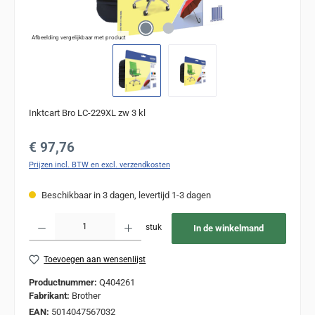
Afbeelding vergelijkbaar met product
Inktcart Bro LC-229XL zw 3 kl
Normale prijs:
€ 97,76
Prijzen incl. BTW en excl. verzendkosten
Beschikbaar in 3 dagen, levertijd 1-3 dagen
Producthoeveelheid: Voer de gewenste hoeveelheid in of gebruik de knoppen om de
stuk
In de winkelmand
Toevoegen aan wensenlijst
Productnummer:
Q404261
Fabrikant:
Brother
EAN:
5014047567032