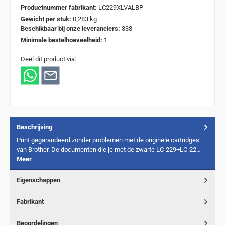
Productnummer fabrikant:
LC229XLVALBP
Gewicht per stuk:
0,283 kg
Beschikbaar bij onze leveranciers:
338
Minimale bestelhoeveelheid:
1
Deel dit product via:
Beschrijving
Print gegarandeerd zonder problemen met de originele cartridges
van Brother. De documenten die je met de zwarte LC-229+LC-22…
Meer
Eigenschappen
Fabrikant
Beoordelingen