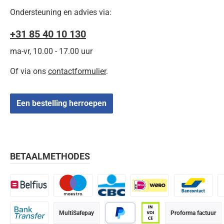
Ondersteuning en advies via:
+31 85 40 10 130
ma-vr, 10.00 - 17.00 uur
Of via ons
contactformulier
.
Een bestelling herroepen
BETAALMETHODES
Belfius
Maestro
CBC
iDEAL | Wero
Bancontact
K
MultiSafepay
Proforma factuur