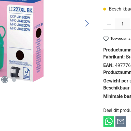
Beschikbaar
Producthoeveelh
Toevoegen aa
Productnum
Fabrikant:
Br
EAN:
497776
Productnumm
Gewicht per 
Beschikbaar 
Minimale bes
Deel dit produ