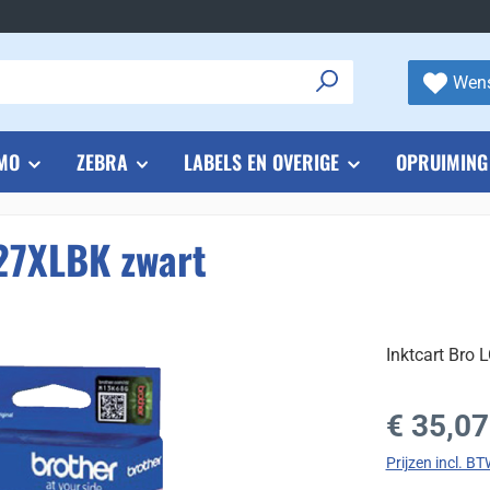
Wens
MO
ZEBRA
LABELS EN OVERIGE
OPRUIMING
227XLBK zwart
Inktcart Bro
Normale prijs
€ 35,07
Prijzen incl. B