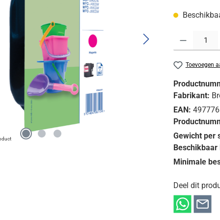
Beschikbaar
Producthoeveelh
Toevoegen aa
Productnum
Fabrikant:
Br
EAN:
497776
Productnumm
Gewicht per 
roduct
Beschikbaar 
Minimale bes
Deel dit produ