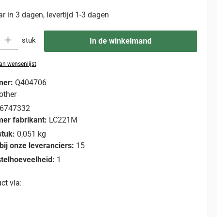
 in 3 dagen, levertijd 1-3 dagen
eid: Voer de gewenste hoeveelheid in of gebruik de knoppen om de hoevee
stuk
In de winkelmand
n wensenlijst
mer:
Q404706
other
6747332
er fabrikant:
LC221M
stuk:
0,051 kg
bij onze leveranciers:
15
telhoeveelheid:
1
ct via: