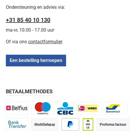
Ondersteuning en advies via:
+31 85 40 10 130
ma-vr, 10.00 - 17.00 uur
Of via ons
contactformulier
.
Een bestelling herroepen
BETAALMETHODES
Belfius
Maestro
CBC
iDEAL | Wero
Bancontact
K
MultiSafepay
Proforma factuur