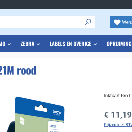
Wens
MO
ZEBRA
LABELS EN OVERIGE
OPRUIMING
21M rood
Inktcart Bro 
Normale prijs
€ 11,19
Prijzen incl. B