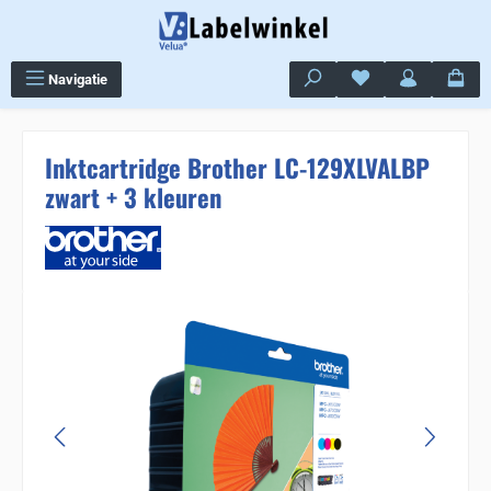
Ga naar de hoofdinhoud
Je hebt 0 items op j
Navigatie
Inktcartridge Brother LC-129XLVALBP
zwart + 3 kleuren
Sla de afbeeldingengalerij over