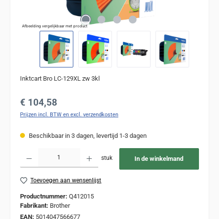
Afbeelding vergelijkbaar met product
Inktcart Bro LC-129XL zw 3kl
Normale prijs:
€ 104,58
Prijzen incl. BTW en excl. verzendkosten
Beschikbaar in 3 dagen, levertijd 1-3 dagen
Producthoeveelheid: Voer de gewenste hoeveelheid in of gebruik de knoppen om de
stuk
In de winkelmand
Toevoegen aan wensenlijst
Productnummer:
Q412015
Fabrikant:
Brother
EAN:
5014047566677