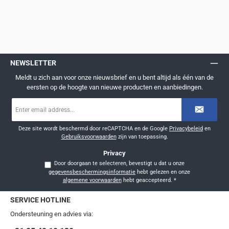
NEWSLETTER
Meldt u zich aan voor onze nieuwsbrief en u bent altijd als één van de
eersten op de hoogte van nieuwe producten en aanbiedingen.
E-
mailadres
*
Deze site wordt beschermd door reCAPTCHA en de Google
Privacybeleid
en
Gebruiksvoorwaarden
zijn van toepassing.
Privacy
Door doorgaan te selecteren, bevestigt u dat u onze
gegevensbeschermingsinformatie
hebt gelezen en onze
algemene voorwaarden
hebt geaccepteerd.
*
SERVICE HOTLINE
Ondersteuning en advies via: