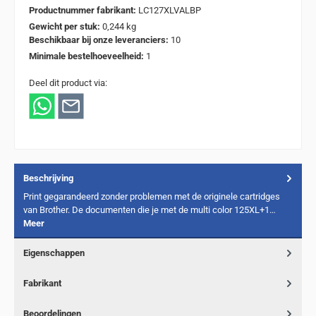
Productnummer fabrikant:
LC127XLVALBP
Gewicht per stuk:
0,244 kg
Beschikbaar bij onze leveranciers:
10
Minimale bestelhoeveelheid:
1
Deel dit product via:
Beschrijving
Print gegarandeerd zonder problemen met de originele cartridges
van Brother. De documenten die je met de multi color 125XL+1…
Meer
Eigenschappen
Fabrikant
Beoordelingen