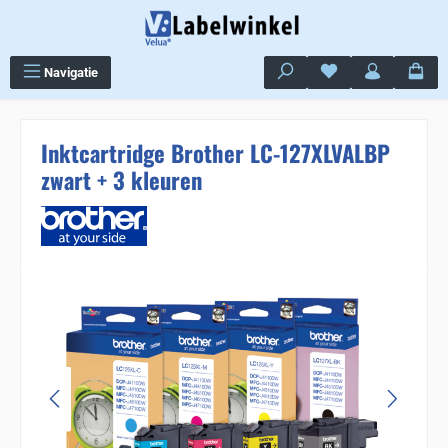
Ga naar de hoofdinhoud
Je hebt 0 items op j
Navigatie
Inktcartridge Brother LC-127XLVALBP
zwart + 3 kleuren
Sla de afbeeldingengalerij over