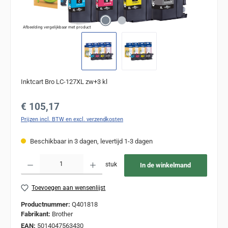
Afbeelding vergelijkbaar met product
Inktcart Bro LC-127XL zw+3 kl
Normale prijs:
€ 105,17
Prijzen incl. BTW en excl. verzendkosten
Beschikbaar in 3 dagen, levertijd 1-3 dagen
Producthoeveelheid: Voer de gewenste hoeveelheid in of gebruik de knoppen om de
stuk
In de winkelmand
Toevoegen aan wensenlijst
Productnummer:
Q401818
Fabrikant:
Brother
EAN:
5014047563430