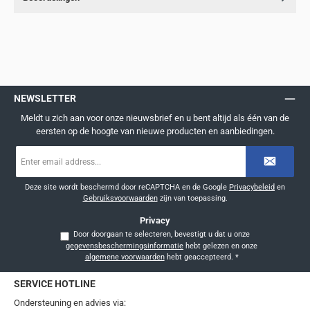
NEWSLETTER
Meldt u zich aan voor onze nieuwsbrief en u bent altijd als één van de
eersten op de hoogte van nieuwe producten en aanbiedingen.
E-
mailadres
*
Deze site wordt beschermd door reCAPTCHA en de Google
Privacybeleid
en
Gebruiksvoorwaarden
zijn van toepassing.
Privacy
Door doorgaan te selecteren, bevestigt u dat u onze
gegevensbeschermingsinformatie
hebt gelezen en onze
algemene voorwaarden
hebt geaccepteerd.
*
SERVICE HOTLINE
Ondersteuning en advies via: