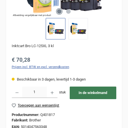
Afbeelding vergelijkbaar met product
Inktcart Bro LC-125XL 3 kl
Normale prijs:
€ 70,28
Prijzen incl. BTW en excl. verzendkosten
Beschikbaar in 3 dagen, levertijd 1-3 dagen
Producthoeveelheid: Voer de gewenste hoeveelheid in of gebruik de knoppen om de
stuk
In de winkelmand
Toevoegen aan wensenlijst
Productnummer:
Q401817
Fabrikant:
Brother
EAN:
5014047563348