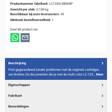
Productnummer fabrikant:
LC125XLRBWBP
Gewicht per stuk:
0,158 kg
Beschikbaar bij onze leveranciers:
45
Minimale bestelhoeveelheid:
1
Deel dit product via:
Beschrijving
Print gegarandeerd zonder problemen met de originele cartridges
van Brother. De documenten die je met de multi color LC-125…
Meer
Eigenschappen
Fabrikant
Beoordelingen