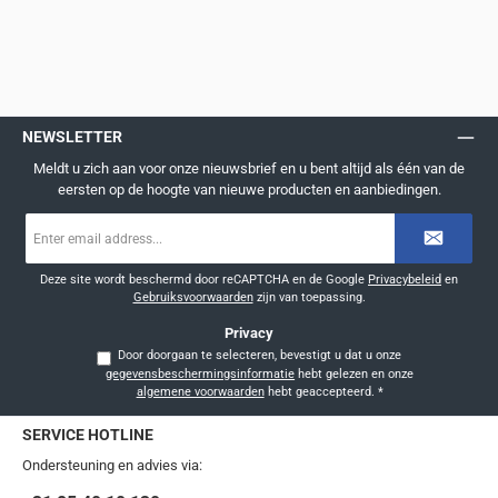
NEWSLETTER
Meldt u zich aan voor onze nieuwsbrief en u bent altijd als één van de
eersten op de hoogte van nieuwe producten en aanbiedingen.
E-
mailadres
*
Deze site wordt beschermd door reCAPTCHA en de Google
Privacybeleid
en
Gebruiksvoorwaarden
zijn van toepassing.
Privacy
Door doorgaan te selecteren, bevestigt u dat u onze
gegevensbeschermingsinformatie
hebt gelezen en onze
algemene voorwaarden
hebt geaccepteerd.
*
SERVICE HOTLINE
Ondersteuning en advies via: