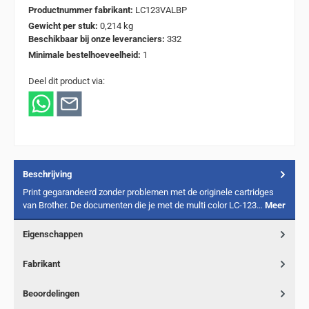
Productnummer fabrikant:
LC123VALBP
Gewicht per stuk:
0,214 kg
Beschikbaar bij onze leveranciers:
332
Minimale bestelhoeveelheid:
1
Deel dit product via:
Beschrijving
Print gegarandeerd zonder problemen met de originele cartridges
van Brother. De documenten die je met de multi color LC-123…
Meer
Eigenschappen
Fabrikant
Beoordelingen