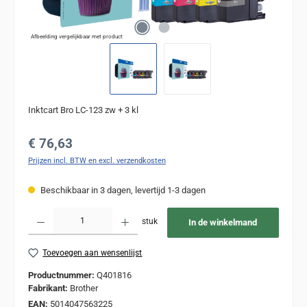
Afbeelding vergelijkbaar met product
Inktcart Bro LC-123 zw + 3 kl
Normale prijs:
€ 76,63
Prijzen incl. BTW en excl. verzendkosten
Beschikbaar in 3 dagen, levertijd 1-3 dagen
Producthoeveelheid: Voer de gewenste hoeveelheid in of gebruik de knoppen om de
stuk
In de winkelmand
Toevoegen aan wensenlijst
Productnummer:
Q401816
Fabrikant:
Brother
EAN:
5014047563225