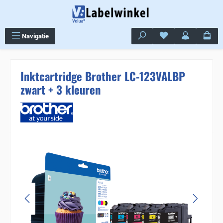
Ga naar de hoofdinhoud
Je hebt 0 items op j
Navigatie
Inktcartridge Brother LC-123VALBP
zwart + 3 kleuren
Sla de afbeeldingengalerij over