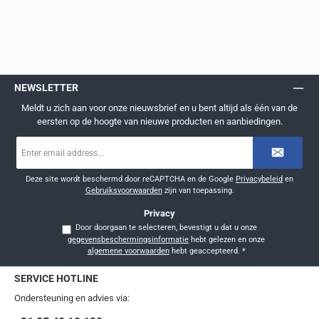
NEWSLETTER
Meldt u zich aan voor onze nieuwsbrief en u bent altijd als één van de
eersten op de hoogte van nieuwe producten en aanbiedingen.
E-
mailadres
*
Deze site wordt beschermd door reCAPTCHA en de Google
Privacybeleid
en
Gebruiksvoorwaarden
zijn van toepassing.
Privacy
Door doorgaan te selecteren, bevestigt u dat u onze
gegevensbeschermingsinformatie
hebt gelezen en onze
algemene voorwaarden
hebt geaccepteerd.
*
SERVICE HOTLINE
Ondersteuning en advies via: