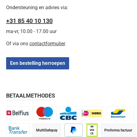
Ondersteuning en advies via:
+31 85 40 10 130
ma-vr, 10.00 - 17.00 uur
Of via ons
contactformulier
.
Een bestelling herroepen
BETAALMETHODES
Belfius
Maestro
CBC
iDEAL | Wero
Bancontact
K
MultiSafepay
Proforma factuur