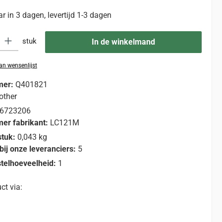
 in 3 dagen, levertijd 1-3 dagen
eid: Voer de gewenste hoeveelheid in of gebruik de knoppen om de hoevee
stuk
In de winkelmand
n wensenlijst
mer:
Q401821
other
6723206
er fabrikant:
LC121M
stuk:
0,043 kg
bij onze leveranciers:
5
telhoeveelheid:
1
ct via: