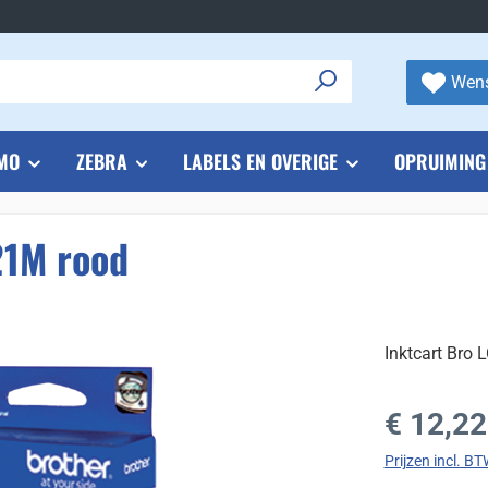
Wens
MO
ZEBRA
LABELS EN OVERIGE
OPRUIMING
21M rood
Inktcart Bro 
Normale prijs
€ 12,22
Prijzen incl. B