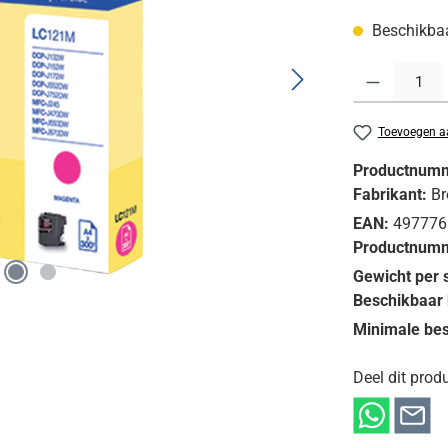
Beschikbaar
Producthoeveelh
Toevoegen aa
Productnum
Fabrikant:
Br
EAN:
497776
Productnumm
Gewicht per 
Beschikbaar 
Minimale bes
Deel dit produ