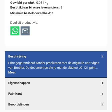
Gewicht per stuk:
0,051 kg
Beschikbaar bij onze leveranciers:
9
Minimale bestelhoeveelheid:
1
Deel dit product via:
Beschrijving
Print gegarandeerd zonder problemen met de originele cartridges
van Brother. De documenten die je met de blauwe LC-121 print…
Meer
Eigenschappen
Fabrikant
Beoordelingen