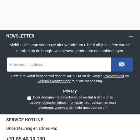
NEWSLETTER
Meldt u zich aan voor onze nieuwsbrief en u bent altijd als één van de
eersten op de hoogte van nieuwe producten en aanbiedingen.
E-
mailadres
*
Deze site wordt beschermd door reCAPTCHA en de Google
Privacybeleid
en
Gebruiksvoorwaarden
zijn van toepassing.
Privacy
Door doorgaan te selecteren, bevestigt u dat u onze
gegevensbeschermingsinformatie
hebt gelezen en onze
algemene voorwaarden
hebt geaccepteerd.
*
SERVICE HOTLINE
Ondersteuning en advies via:
+31 85 40 10 130