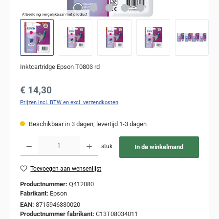
Afbeelding vergelijkbaar met product
Inktcartridge Epson T0803 rd
Normale prijs:
€ 14,30
Prijzen incl. BTW en excl. verzendkosten
Beschikbaar in 3 dagen, levertijd 1-3 dagen
Producthoeveelheid: Voer de gewenste hoeveelheid in of gebruik de knoppen om de
stuk
In de winkelmand
Toevoegen aan wensenlijst
Productnummer:
Q412080
Fabrikant:
Epson
EAN:
8715946330020
Productnummer fabrikant:
C13T08034011