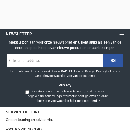
NEWSLETTER
Meldt u zich aan voor onze nieuwsbrief en u bent altijd als één van de
eersten op de hoogte van nieuwe producten en aanbiedingen.
E-
mailadres
*
Deze site wordt beschermd door reCAPTCHA en de Google
Privacybeleid
en
Gebruiksvoorwaarden
zijn van toepassing.
Privacy
Door doorgaan te selecteren, bevestigt u dat u onze
gegevensbeschermingsinformatie
hebt gelezen en onze
algemene voorwaarden
hebt geaccepteerd.
*
SERVICE HOTLINE
Ondersteuning en advies via:
+31 85 40 10 130