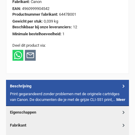
Fabrikant:
Canon
EAN:
4960999904542
Productnummer fabrikant:
6447B001
Gewicht per stuk:
0,039 kg
Beschikbaar bij onze leveranciers:
12
Minimale bestelhoeveelheid:
1
Deel dit product via:
Beschrijving
Print gegarandeerd zonder problemen met de originele cartridges
van Canon. De documenten die je met de grijze CLI-551 print,…
Meer
Eigenschappen
Fabrikant