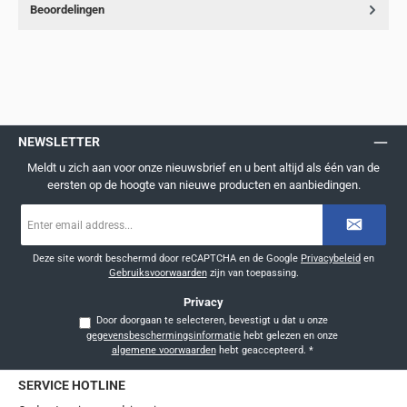
Beoordelingen
NEWSLETTER
Meldt u zich aan voor onze nieuwsbrief en u bent altijd als één van de
eersten op de hoogte van nieuwe producten en aanbiedingen.
E-
mailadres
*
Deze site wordt beschermd door reCAPTCHA en de Google
Privacybeleid
en
Gebruiksvoorwaarden
zijn van toepassing.
Privacy
Door doorgaan te selecteren, bevestigt u dat u onze
gegevensbeschermingsinformatie
hebt gelezen en onze
algemene voorwaarden
hebt geaccepteerd.
*
SERVICE HOTLINE