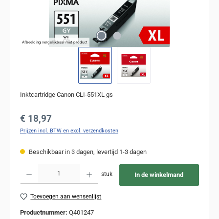
Afbeelding vergelijkbaar met product
Inktcartridge Canon CLI-551XL gs
Normale prijs:
€ 18,97
Prijzen incl. BTW en excl. verzendkosten
Beschikbaar in 3 dagen, levertijd 1-3 dagen
Producthoeveelheid: Voer de gewenste hoeveelheid in of gebruik de knoppen om de
stuk
In de winkelmand
Toevoegen aan wensenlijst
Productnummer:
Q401247