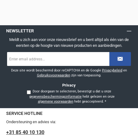
NEWSLETTER
Meldt u zich aan voor onze nieuwsbrief en u bent altijd als één van de
eersten op de hoogte van nieuwe producten en aanbiedingen.
E-
mailadres
*
Deze site wordt beschermd door reCAPTCHA en de Google
Privacybeleid
en
Gebruiksvoorwaarden
zijn van toepassing.
Privacy
Door doorgaan te selecteren, bevestigt u dat u onze
gegevensbeschermingsinformatie
hebt gelezen en onze
algemene voorwaarden
hebt geaccepteerd.
*
SERVICE HOTLINE
Ondersteuning en advies via:
+31 85 40 10 130