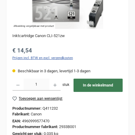
Afbeelding vergelijkbaar met product
Inktcartridge Canon CLI-521zw
Normale prijs:
€ 14,54
Prijzen incl. BTW en excl. verzendkosten
Beschikbaar in 3 dagen, levertijd 1-3 dagen
Producthoeveelheid: Voer de gewenste hoeveelheid in of gebruik de knoppen om de
stuk
In de winkelmand
Toevoegen aan wensenlijst
Productnummer:
Q411232
Fabrikant:
Canon
EAN:
4960999577470
Productnummer fabrikant:
2933B001
Gewicht per stuk:
0,035 kg