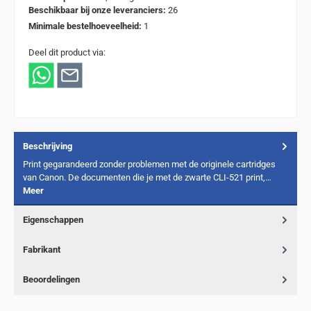
Beschikbaar bij onze leveranciers:
26
Minimale bestelhoeveelheid:
1
Deel dit product via:
Beschrijving
Print gegarandeerd zonder problemen met de originele cartridges
van Canon. De documenten die je met de zwarte CLI-521 print,…
Meer
Eigenschappen
Fabrikant
Beoordelingen