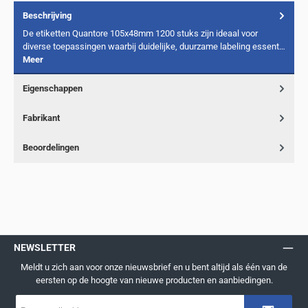
Beschrijving
De etiketten Quantore 105x48mm 1200 stuks zijn ideaal voor
diverse toepassingen waarbij duidelijke, duurzame labeling essent…
Meer
Eigenschappen
Fabrikant
Beoordelingen
NEWSLETTER
Meldt u zich aan voor onze nieuwsbrief en u bent altijd als één van de
eersten op de hoogte van nieuwe producten en aanbiedingen.
E-