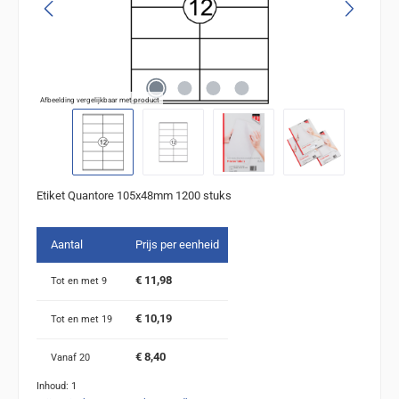
Afbeelding vergelijkbaar met product
Etiket Quantore 105x48mm 1200 stuks
Aantal
Prijs per eenheid
€ 11,98
Tot en met
9
€ 10,19
Tot en met
19
€ 8,40
Vanaf
20
Inhoud:
1