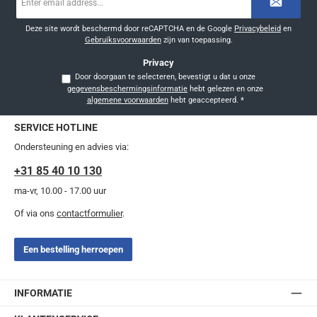
mailadres
*
Deze site wordt beschermd door reCAPTCHA en de Google
Privacybeleid
en
Gebruiksvoorwaarden
zijn van toepassing.
Privacy
Door doorgaan te selecteren, bevestigt u dat u onze
gegevensbeschermingsinformatie
hebt gelezen en onze
algemene voorwaarden
hebt geaccepteerd.
*
SERVICE HOTLINE
Ondersteuning en advies via:
+31 85 40 10 130
ma-vr, 10.00 - 17.00 uur
Of via ons
contactformulier
.
Een bestelling herroepen
INFORMATIE