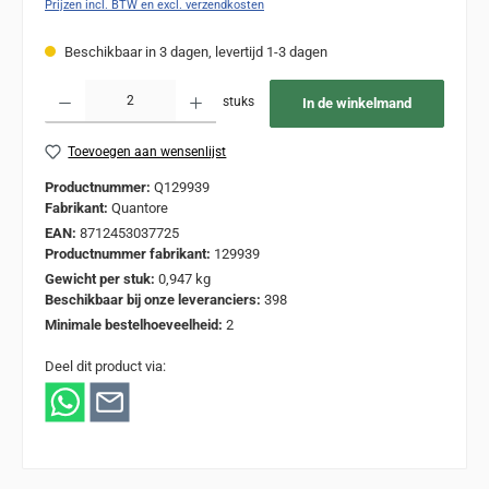
Prijzen incl. BTW en excl. verzendkosten
Beschikbaar in 3 dagen, levertijd 1-3 dagen
Producthoeveelheid: Voer de gewenste hoeveelheid in of gebruik de knoppen om de
stuks
In de winkelmand
Toevoegen aan wensenlijst
Productnummer:
Q129939
Fabrikant:
Quantore
EAN:
8712453037725
Productnummer fabrikant:
129939
Gewicht per stuk:
0,947 kg
Beschikbaar bij onze leveranciers:
398
Minimale bestelhoeveelheid:
2
Deel dit product via: