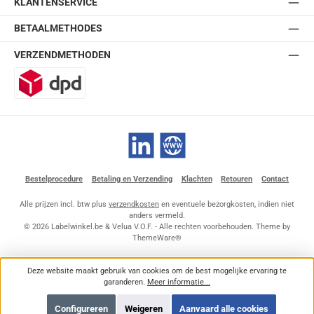
KLANTENSERVICE
BETAALMETHODES
VERZENDMETHODEN
DPD
LinkedIn
Website
Bestelprocedure
Betaling en Verzending
Klachten
Retouren
Contact
Alle prijzen incl. btw plus
verzendkosten
en eventuele bezorgkosten, indien niet
anders vermeld.
© 2026 Labelwinkel.be & Velua V.O.F. - Alle rechten voorbehouden. Theme by
ThemeWare®
Deze website maakt gebruik van cookies om de best mogelijke ervaring te
garanderen.
Meer informatie...
Configureren
Weigeren
Aanvaard alle cookies