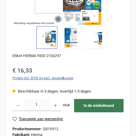
Afbeelding vergelijkbaar met product
Etiket HERMA 9500 210x297
Normale prijs:
€ 16,33
Prijzen incl. BTW en excl. verzendkosten
Beschikbaar in 3 dagen, levertijd 1-3 dagen
Producthoeveelheid: Voer de gewenste hoeveelheid in of gebruik de knoppen om de
stuk
In de winkelmand
Toevoegen aan wensenlijst
Productnummer:
Q810912
Fabrikant:
Herma