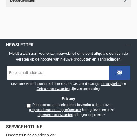
Beoordelingen
NEWSLETTER
Meldt u zich aan voor onze nieuwsbrief en u bent altijd als één van de
eersten op de hoogte van nieuwe producten en aanbiedingen.
E-
mailadres
*
Deze site wordt beschermd door reCAPTCHA en de Google
Privacybeleid
en
Gebruiksvoorwaarden
zijn van toepassing.
Privacy
Door doorgaan te selecteren, bevestigt u dat u onze
gegevensbeschermingsinformatie
hebt gelezen en onze
algemene voorwaarden
hebt geaccepteerd.
*
SERVICE HOTLINE
Ondersteuning en advies via: