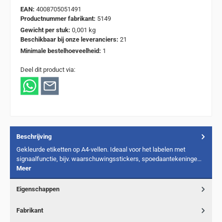
EAN:
4008705051491
Productnummer fabrikant:
5149
Gewicht per stuk:
0,001 kg
Beschikbaar bij onze leveranciers:
21
Minimale bestelhoeveelheid:
1
Deel dit product via:
Beschrijving
Gekleurde etiketten op A4-vellen. Ideaal voor het labelen met
signaalfunctie, bijv. waarschuwingsstickers, spoedaantekeninge…
Meer
Eigenschappen
Fabrikant