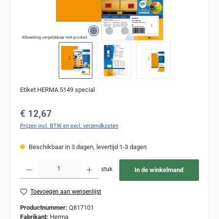
Afbeelding vergelijkbaar met product
Etiket HERMA 5149 special
Normale prijs:
€ 12,67
Prijzen incl. BTW en excl. verzendkosten
Beschikbaar in 3 dagen, levertijd 1-3 dagen
Producthoeveelheid: Voer de gewenste hoeveelheid in of gebruik de knoppen om de
stuk
In de winkelmand
Toevoegen aan wensenlijst
Productnummer:
Q817101
Fabrikant:
Herma