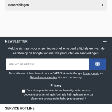
Beoordelingen
NEWSLETTER
Meldt u zich aan voor onze nieuwsbrief en u bent altijd als één van de
eersten op de hoogte van nieuwe producten en aanbiedingen.
E-
mailadres
*
Deze site wordt beschermd door reCAPTCHA en de Google
Privacybeleid
en
Gebruiksvoorwaarden
zijn van toepassing.
Privacy
Door doorgaan te selecteren, bevestigt u dat u onze
gegevensbeschermingsinformatie
hebt gelezen en onze
algemene voorwaarden
hebt geaccepteerd.
*
SERVICE HOTLINE