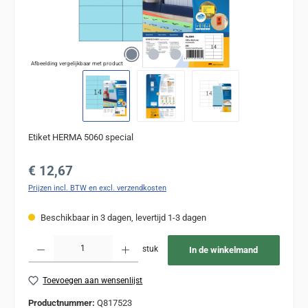
Afbeelding vergelijkbaar met product
Etiket HERMA 5060 special
Normale prijs:
€ 12,67
Prijzen incl. BTW en excl. verzendkosten
Beschikbaar in 3 dagen, levertijd 1-3 dagen
Producthoeveelheid: Voer de gewenste hoeveelheid in of gebruik de knoppen om de
stuk
In de winkelmand
Toevoegen aan wensenlijst
Productnummer:
Q817523