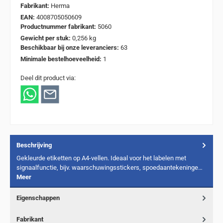
Fabrikant:
Herma
EAN:
4008705050609
Productnummer fabrikant:
5060
Gewicht per stuk:
0,256 kg
Beschikbaar bij onze leveranciers:
63
Minimale bestelhoeveelheid:
1
Deel dit product via:
Beschrijving
Gekleurde etiketten op A4-vellen. Ideaal voor het labelen met
signaalfunctie, bijv. waarschuwingsstickers, spoedaantekeninge…
Meer
Eigenschappen
Fabrikant