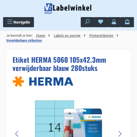
Ga naar de hoofdinhoud
Je hebt 0 items op j
Navigatie
Je bevindt je hier:
Home
Labels en overige
Printeretiketten
Verwijderbare etiketten
Etiket HERMA 5060 105x42.3mm
verwijderbaar blauw 280stuks
Sla de afbeeldingengalerij over