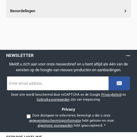
Beoordelingen
NEWSLETTER
Meldt u zich aan voor onze nieuwsbrief en u bent altijd als één van de
eersten op de hoogte van nieuwe producten en aanbiedingen.
E-
mailadres
*
Deze site wordt beschermd door reCAPTCHA en de Google
Privacybeleid
en
Gebruiksvoorwaarden
zijn van toepassing.
Privacy
Door doorgaan te selecteren, bevestigt u dat u onze
gegevensbeschermingsinformatie
hebt gelezen en onze
algemene voorwaarden
hebt geaccepteerd.
*