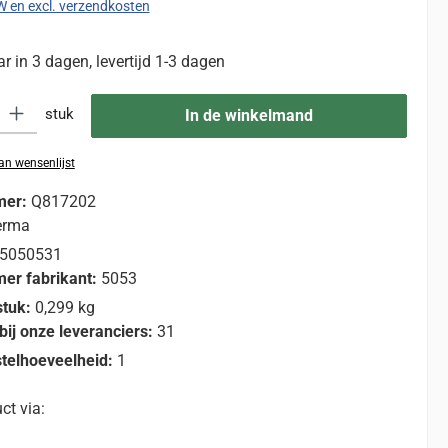
TW en excl. verzendkosten
 in 3 dagen, levertijd 1-3 dagen
eid: Voer de gewenste hoeveelheid in of gebruik de knoppen om de hoevee
stuk
In de winkelmand
n wensenlijst
mer:
Q817202
erma
5050531
er fabrikant:
5053
stuk:
0,299 kg
bij onze leveranciers:
31
telhoeveelheid:
1
ct via: