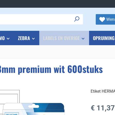
Wens
MO
ZEBRA
LABELS EN OVERIGE
OPRUIMING
8mm premium wit 600stuks
Etiket HERM
Normale prijs
€ 11,37