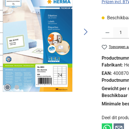
Prijzen incl. B
Beschikbaar
Producthoeveelh
Toevoegen aa
Productnum
Fabrikant:
H
EAN:
400870
Productnumm
Gewicht per 
Beschikbaar 
Minimale bes
Deel dit produ