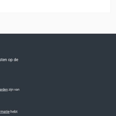
sten op de
arden
zijn van
rmatie
hebt