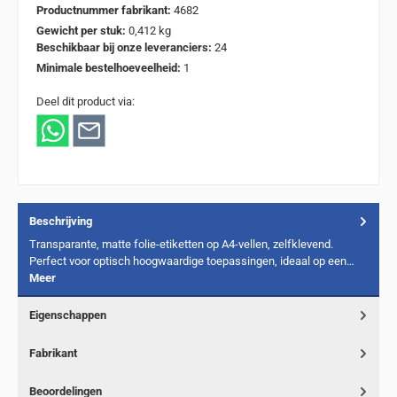
Productnummer fabrikant:
4682
Gewicht per stuk:
0,412 kg
Beschikbaar bij onze leveranciers:
24
Minimale bestelhoeveelheid:
1
Deel dit product via:
Beschrijving
Transparante, matte folie-etiketten op A4-vellen, zelfklevend.
Perfect voor optisch hoogwaardige toepassingen, ideaal op een…
Meer
Eigenschappen
Fabrikant
Beoordelingen