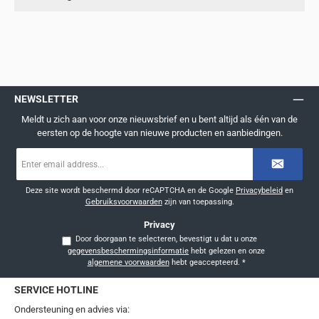
NEWSLETTER
Meldt u zich aan voor onze nieuwsbrief en u bent altijd als één van de
eersten op de hoogte van nieuwe producten en aanbiedingen.
E-
mailadres
*
Deze site wordt beschermd door reCAPTCHA en de Google
Privacybeleid
en
Gebruiksvoorwaarden
zijn van toepassing.
Privacy
Door doorgaan te selecteren, bevestigt u dat u onze
gegevensbeschermingsinformatie
hebt gelezen en onze
algemene voorwaarden
hebt geaccepteerd.
*
SERVICE HOTLINE
Ondersteuning en advies via: