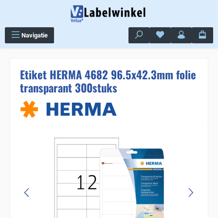
Ga naar de hoofdinhoud
Je hebt 0 items op j
Navigatie
Etiket HERMA 4682 96.5x42.3mm folie
transparant 300stuks
Sla de afbeeldingengalerij over