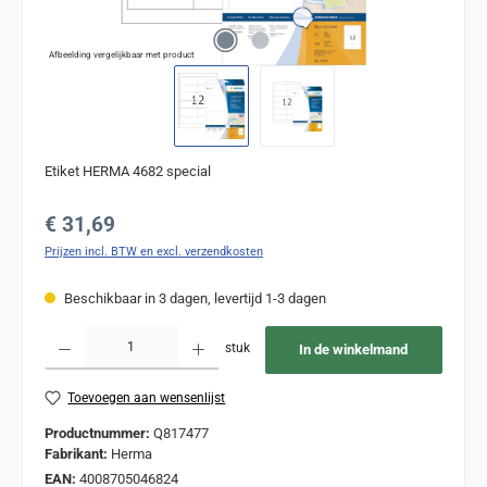
Afbeelding vergelijkbaar met product
Etiket HERMA 4682 special
Normale prijs:
€ 31,69
Prijzen incl. BTW en excl. verzendkosten
Beschikbaar in 3 dagen, levertijd 1-3 dagen
Producthoeveelheid: Voer de gewenste hoeveelheid in of gebruik de knoppen om de
stuk
In de winkelmand
Toevoegen aan wensenlijst
Productnummer:
Q817477
Fabrikant:
Herma
EAN:
4008705046824