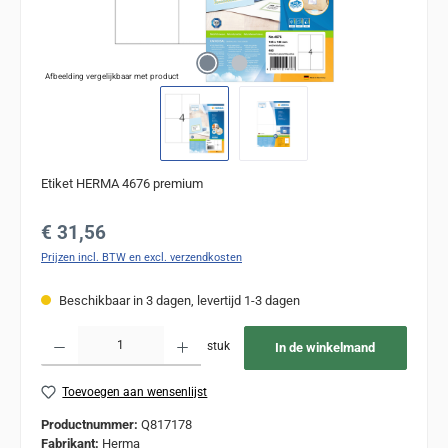
Afbeelding vergelijkbaar met product
Etiket HERMA 4676 premium
Normale prijs:
€ 31,56
Prijzen incl. BTW en excl. verzendkosten
Beschikbaar in 3 dagen, levertijd 1-3 dagen
Producthoeveelheid: Voer de gewenste hoeveelheid in of gebruik de knoppen om de
stuk
In de winkelmand
Toevoegen aan wensenlijst
Productnummer:
Q817178
Fabrikant:
Herma