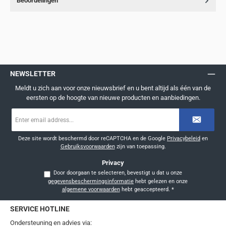
Beoordelingen
NEWSLETTER
Meldt u zich aan voor onze nieuwsbrief en u bent altijd als één van de
eersten op de hoogte van nieuwe producten en aanbiedingen.
E-
mailadres
*
Deze site wordt beschermd door reCAPTCHA en de Google
Privacybeleid
en
Gebruiksvoorwaarden
zijn van toepassing.
Privacy
Door doorgaan te selecteren, bevestigt u dat u onze
gegevensbeschermingsinformatie
hebt gelezen en onze
algemene voorwaarden
hebt geaccepteerd.
*
SERVICE HOTLINE
Ondersteuning en advies via: