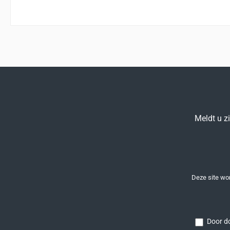
Meldt u z
Deze site w
Door do