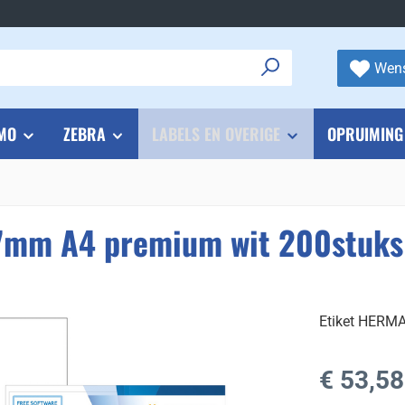
Wens
MO
ZEBRA
LABELS EN OVERIGE
OPRUIMING
7mm A4 premium wit 200stuks
Etiket HERM
Normale prijs
€ 53,58