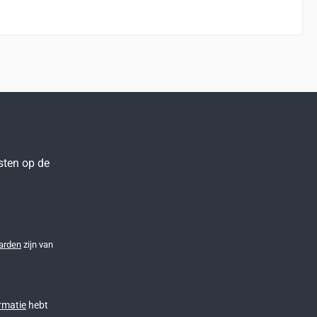
sten op de
arden
zijn van
rmatie
hebt