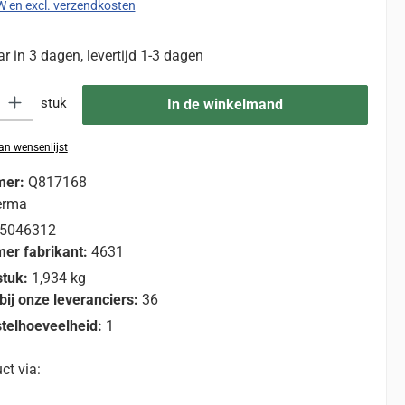
TW en excl. verzendkosten
 in 3 dagen, levertijd 1-3 dagen
eid: Voer de gewenste hoeveelheid in of gebruik de knoppen om de hoevee
stuk
In de winkelmand
n wensenlijst
mer:
Q817168
erma
5046312
er fabrikant:
4631
stuk:
1,934 kg
bij onze leveranciers:
36
telhoeveelheid:
1
ct via: