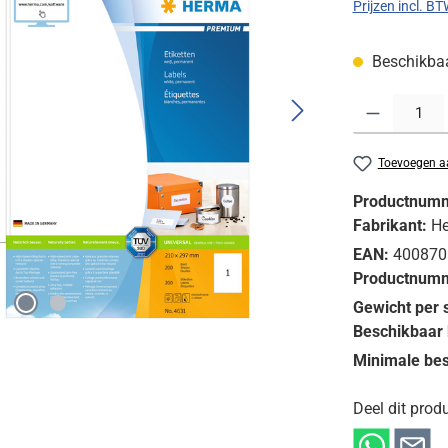
Prijzen incl. B
Beschikbaar
Producthoeveelh
Toevoegen aa
Productnum
Fabrikant:
H
EAN:
400870
Productnumm
Gewicht per 
Beschikbaar 
Minimale bes
Deel dit produ