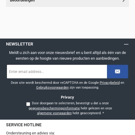
Beoordelingen
NEWSLETTER
Meldt u zich aan voor onze nieuwsbrief en u bent altijd als één van de
eersten op de hoogte van nieuwe producten en aanbiedingen.
E-
mailadres
*
Deze site wordt beschermd door reCAPTCHA en de Google
Privacybeleid
en
Gebruiksvoorwaarden
zijn van toepassing.
Privacy
Door doorgaan te selecteren, bevestigt u dat u onze
gegevensbeschermingsinformatie
hebt gelezen en onze
algemene voorwaarden
hebt geaccepteerd.
*
SERVICE HOTLINE
Ondersteuning en advies via: