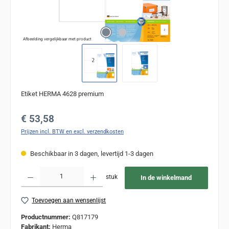
Afbeelding vergelijkbaar met product
Etiket HERMA 4628 premium
Normale prijs:
€ 53,58
Prijzen incl. BTW en excl. verzendkosten
Beschikbaar in 3 dagen, levertijd 1-3 dagen
Producthoeveelheid: Voer de gewenste hoeveelheid in of gebruik de knoppen om de
stuk
In de winkelmand
Toevoegen aan wensenlijst
Productnummer:
Q817179
Fabrikant:
Herma