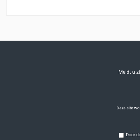
Meldt u z
Deze site w
Door do