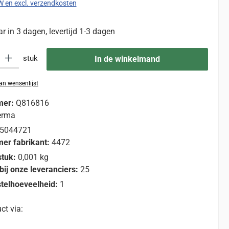
TW en excl. verzendkosten
 in 3 dagen, levertijd 1-3 dagen
eid: Voer de gewenste hoeveelheid in of gebruik de knoppen om de hoevee
stuk
In de winkelmand
n wensenlijst
mer:
Q816816
erma
5044721
er fabrikant:
4472
stuk:
0,001 kg
bij onze leveranciers:
25
telhoeveelheid:
1
ct via: