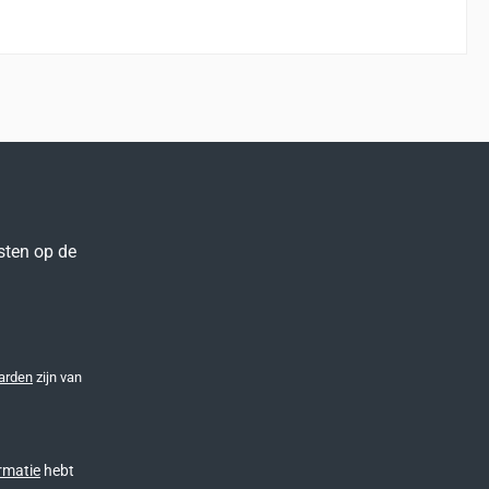
sten op de
arden
zijn van
rmatie
hebt