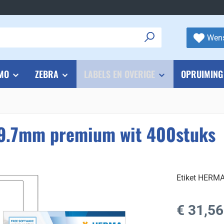
Wens
MO
ZEBRA
LABELS EN OVERIGE
OPRUIMING
39.7mm premium wit 400stuks
Etiket HERM
Normale prijs
€ 31,56