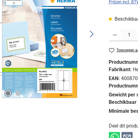
Prijzen incl. B
Beschikbaar
Producthoeveelh
Toevoegen aa
Productnum
Fabrikant:
H
EAN:
400870
Productnumm
Gewicht per 
Beschikbaar 
Minimale bes
Deel dit produ