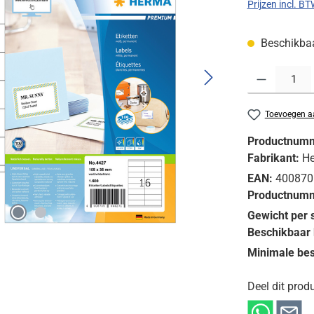
Prijzen incl. B
Beschikbaar
Producthoeveelh
Toevoegen aa
Productnum
Fabrikant:
H
EAN:
400870
Productnumm
Gewicht per 
Beschikbaar 
Minimale bes
Deel dit produ