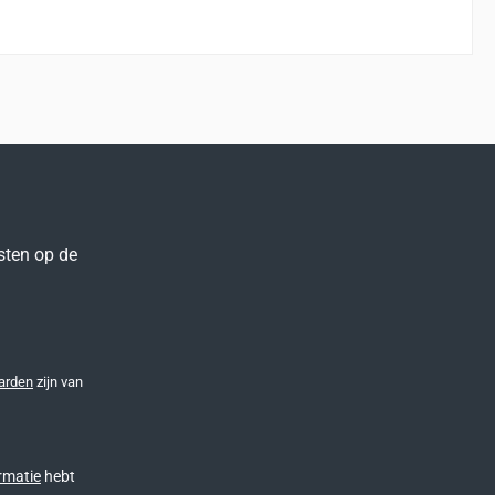
sten op de
arden
zijn van
rmatie
hebt