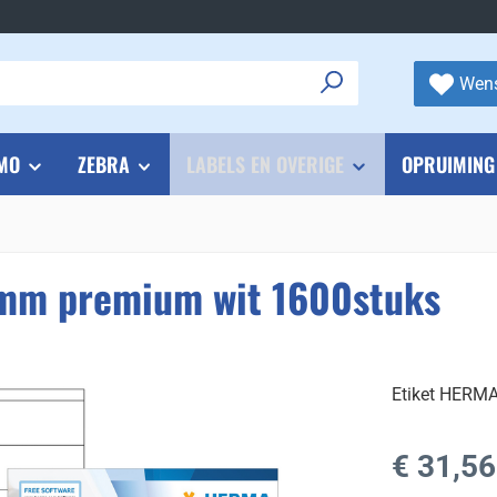
Wens
MO
ZEBRA
LABELS EN OVERIGE
OPRUIMING
mm premium wit 1600stuks
Etiket HERM
Normale prijs
€ 31,56