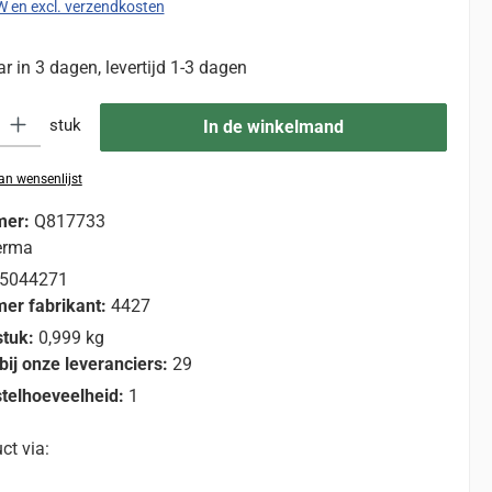
TW en excl. verzendkosten
 in 3 dagen, levertijd 1-3 dagen
eid: Voer de gewenste hoeveelheid in of gebruik de knoppen om de hoevee
stuk
In de winkelmand
n wensenlijst
mer:
Q817733
erma
5044271
er fabrikant:
4427
stuk:
0,999 kg
bij onze leveranciers:
29
telhoeveelheid:
1
ct via: