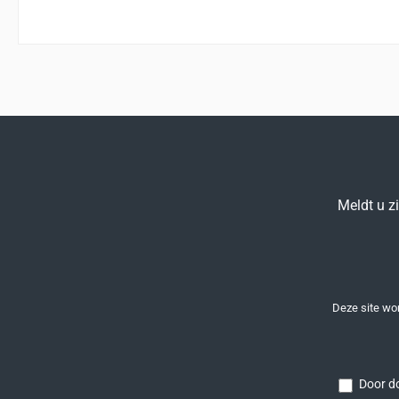
Meldt u z
Deze site w
Door do