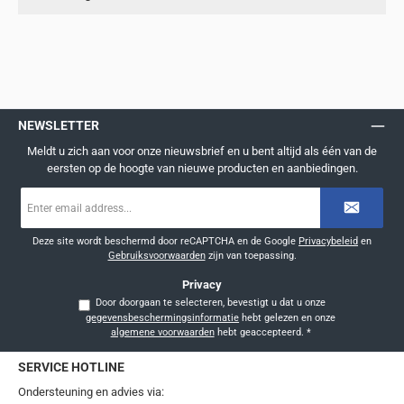
NEWSLETTER
Meldt u zich aan voor onze nieuwsbrief en u bent altijd als één van de
eersten op de hoogte van nieuwe producten en aanbiedingen.
E-
mailadres
*
Deze site wordt beschermd door reCAPTCHA en de Google
Privacybeleid
en
Gebruiksvoorwaarden
zijn van toepassing.
Privacy
Door doorgaan te selecteren, bevestigt u dat u onze
gegevensbeschermingsinformatie
hebt gelezen en onze
algemene voorwaarden
hebt geaccepteerd.
*
SERVICE HOTLINE
Ondersteuning en advies via: