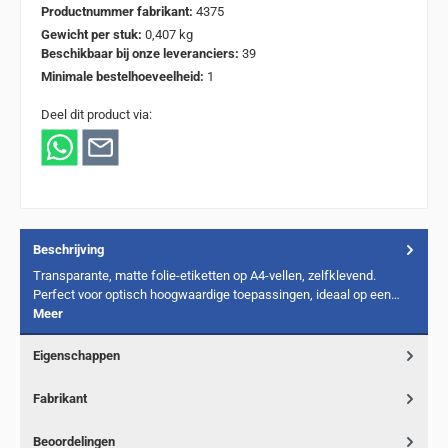
Productnummer fabrikant:
4375
Gewicht per stuk:
0,407 kg
Beschikbaar bij onze leveranciers:
39
Minimale bestelhoeveelheid:
1
Deel dit product via:
Beschrijving
Transparante, matte folie-etiketten op A4-vellen, zelfklevend.
Perfect voor optisch hoogwaardige toepassingen, ideaal op een…
Meer
Eigenschappen
Fabrikant
Beoordelingen