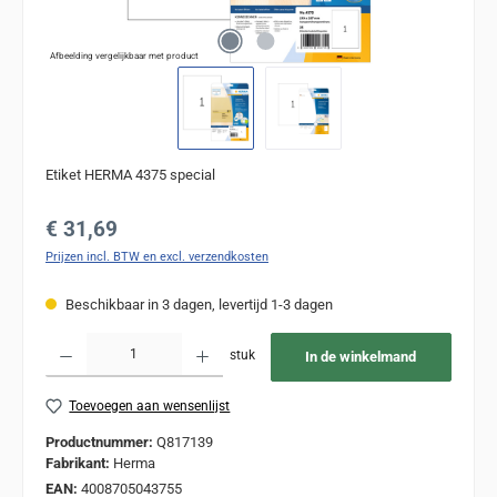
Afbeelding vergelijkbaar met product
Etiket HERMA 4375 special
Normale prijs:
€ 31,69
Prijzen incl. BTW en excl. verzendkosten
Beschikbaar in 3 dagen, levertijd 1-3 dagen
Producthoeveelheid: Voer de gewenste hoeveelheid in of gebruik de knoppen om de
stuk
In de winkelmand
Toevoegen aan wensenlijst
Productnummer:
Q817139
Fabrikant:
Herma
EAN:
4008705043755