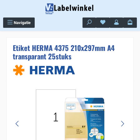
Ga naar de hoofdinhoud
Je hebt 0 items op j
Navigatie
Etiket HERMA 4375 210x297mm A4
transparant 25stuks
Sla de afbeeldingengalerij over