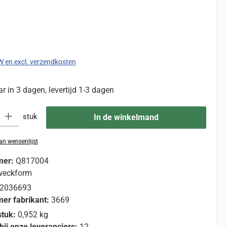
:
TW en excl. verzendkosten
 in 3 dagen, levertijd 1-3 dagen
eid: Voer de gewenste hoeveelheid in of gebruik de knoppen om de hoevee
stuk
In de winkelmand
n wensenlijst
mer:
Q817004
weckform
2036693
er fabrikant:
3669
stuk:
0,952 kg
bij onze leveranciers:
12