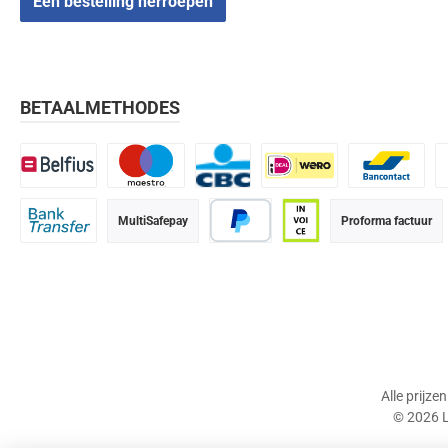
Een bestelling herroepen
BETAALMETHODES
Belfius
Maestro
CBC
iDEAL | Wero
Bancontact
K
MultiSafepay
Proforma factuur
Bank transfer
PayPal
Op rekening (betaalter
Alle prijze
© 2026 L