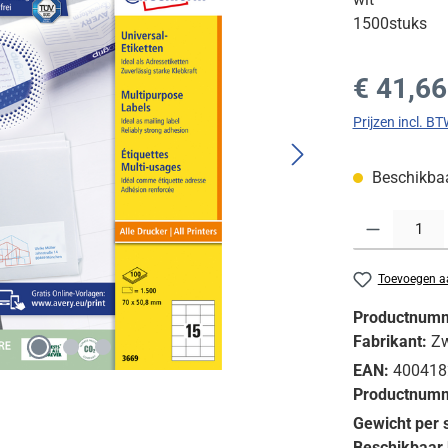
1500stuks
Normale prijs
€ 41,66
Prijzen incl. B
Beschikbaar
Producthoeveelh
Toevoegen aa
Productnum
Fabrikant:
Z
EAN:
400418
Productnumm
Gewicht per 
Beschikbaar 