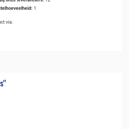
telhoeveelheid:
1
ct via:
s"