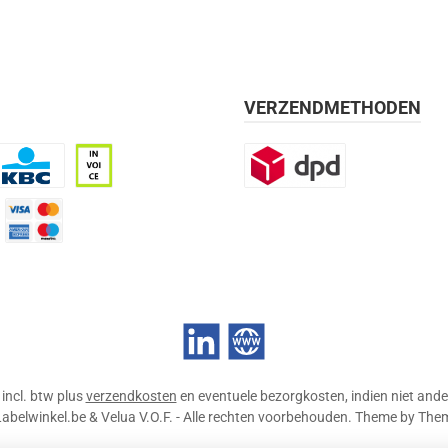
VERZENDMETHODEN
BC
Op rekening, 30 dagen
DPD
mijn 21 dagen)
Credit Card
LinkedIn
Website
n incl. btw plus
verzendkosten
en eventuele bezorgkosten, indien niet ande
abelwinkel.be & Velua V.O.F. - Alle rechten voorbehouden. Theme by
The