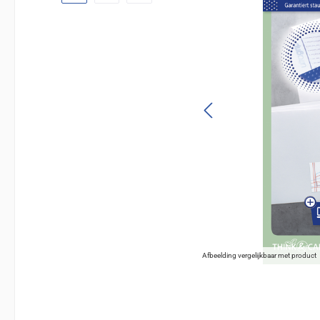
Afbeelding vergelijkbaar met product