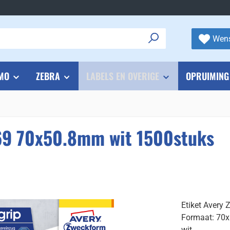
Wens
MO
ZEBRA
LABELS EN OVERIGE
OPRUIMING
69 70x50.8mm wit 1500stuks
Etiket Avery
Formaat: 70
wit