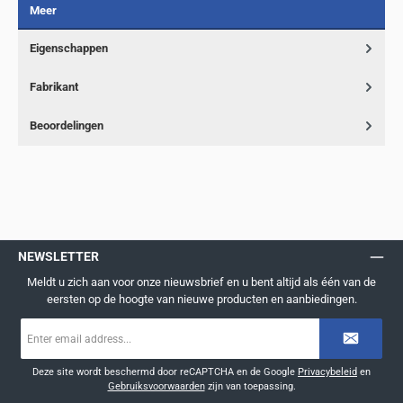
Meer
Eigenschappen
Fabrikant
Beoordelingen
NEWSLETTER
Meldt u zich aan voor onze nieuwsbrief en u bent altijd als één van de
eersten op de hoogte van nieuwe producten en aanbiedingen.
E-
mailadres
*
Deze site wordt beschermd door reCAPTCHA en de Google
Privacybeleid
en
Gebruiksvoorwaarden
zijn van toepassing.