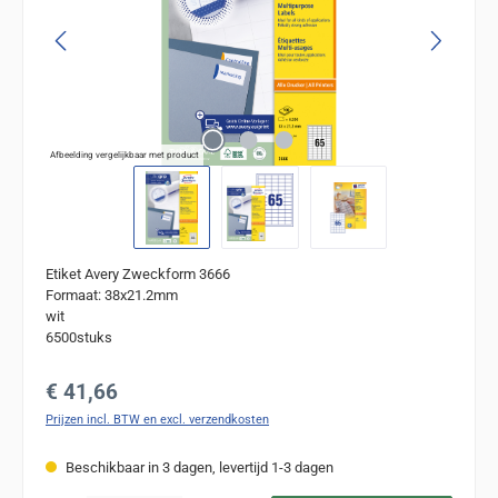
Afbeelding vergelijkbaar met product
Etiket Avery Zweckform 3666
Formaat: 38x21.2mm
wit
6500stuks
Normale prijs:
€ 41,66
Prijzen incl. BTW en excl. verzendkosten
Beschikbaar in 3 dagen, levertijd 1-3 dagen