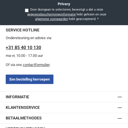
Privacy
Door doorgaan te selecteren, bevestigt u dat u onze
gegevensbeschermingsinformatie
hebt gelezen en onze
algemene voorwaarden
hebt geaccepteerd.
*
SERVICE HOTLINE
Ondersteuning en advies via:
+31 85 40 10 130
ma-vr, 10.00 - 17.00 uur
Of via ons
contactformulier
.
Een bestelling herroepen
INFORMATIE
KLANTENSERVICE
BETAALMETHODES