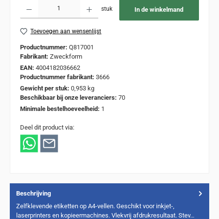
Producthoeveelheid: Voer de gewenste hoeveelheid in of gebruik de knoppen om de
stuk
In de winkelmand
Toevoegen aan wensenlijst
Productnummer:
Q817001
Fabrikant:
Zweckform
EAN:
4004182036662
Productnummer fabrikant:
3666
Gewicht per stuk:
0,953 kg
Beschikbaar bij onze leveranciers:
70
Minimale bestelhoeveelheid:
1
Deel dit product via:
Beschrijving
Zelfklevende etiketten op A4-vellen. Geschikt voor inkjet-,
laserprinters en kopieermachines. Vlekvrij afdrukresultaat. Stev…