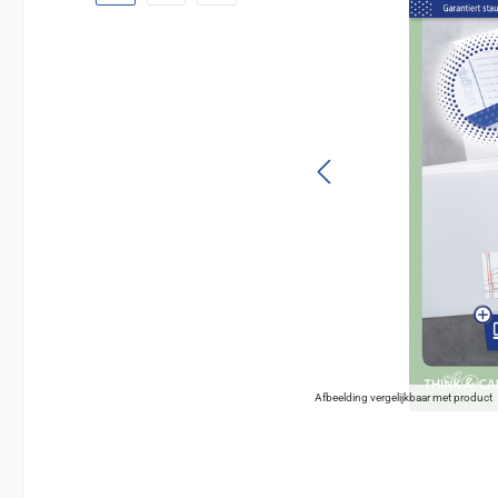
Afbeelding vergelijkbaar met product