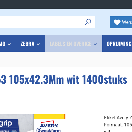
Wens
MO
ZEBRA
LABELS EN OVERIGE
OPRUIMING
53 105x42.3Mm wit 1400stuks
Etiket Avery
Formaat: 10
wit