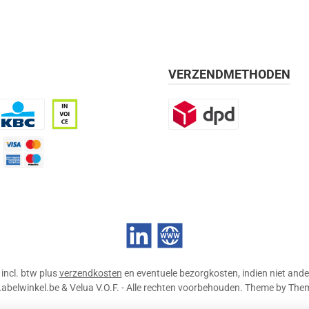
VERZENDMETHODEN
BC
Op rekening, 30 dagen
DPD
mijn 21 dagen)
Credit Card
LinkedIn
Website
n incl. btw plus
verzendkosten
en eventuele bezorgkosten, indien niet ande
abelwinkel.be & Velua V.O.F. - Alle rechten voorbehouden. Theme by
The