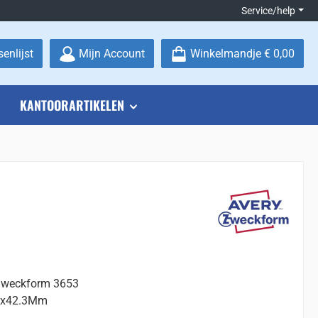
Service/help
Je hebt 0 items op je verlanglijstje
enlijst
Mijn Account
Winkelmandje
€ 0,00
KANTOORARTIKELEN
 Zweckform 3653
5x42.3Mm