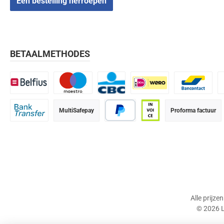
Een bestelling herroepen
BETAALMETHODES
Belfius
Maestro
CBC
iDEAL | Wero
Bancontact
K
MultiSafepay
Proforma factuur
Bank transfer
PayPal
Op rekening (betaalter
Alle prijze
© 2026 L