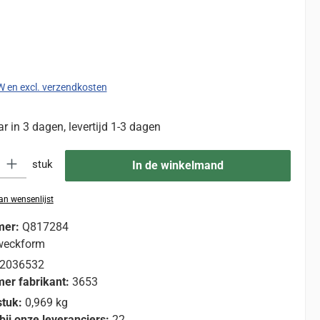
:
TW en excl. verzendkosten
 in 3 dagen, levertijd 1-3 dagen
eid: Voer de gewenste hoeveelheid in of gebruik de knoppen om de hoevee
stuk
In de winkelmand
n wensenlijst
mer:
Q817284
weckform
2036532
er fabrikant:
3653
stuk:
0,969 kg
bij onze leveranciers:
22