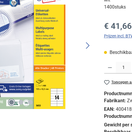
1400stuks
Normale prijs
€ 41,66
Prijzen incl. B
Beschikbaar
Producthoeveelh
Toevoegen aa
Productnum
Fabrikant:
Z
EAN:
400418
Productnumm
Gewicht per 
Beschikbaar 