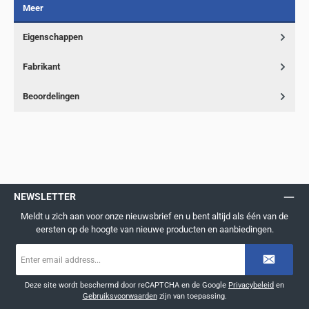
Meer
Eigenschappen
Fabrikant
Beoordelingen
NEWSLETTER
Meldt u zich aan voor onze nieuwsbrief en u bent altijd als één van de
eersten op de hoogte van nieuwe producten en aanbiedingen.
E-
mailadres
*
Deze site wordt beschermd door reCAPTCHA en de Google
Privacybeleid
en
Gebruiksvoorwaarden
zijn van toepassing.