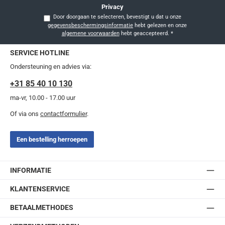
Privacy
Door doorgaan te selecteren, bevestigt u dat u onze
gegevensbeschermingsinformatie
hebt gelezen en onze
algemene voorwaarden
hebt geaccepteerd.
*
SERVICE HOTLINE
Ondersteuning en advies via:
+31 85 40 10 130
ma-vr, 10.00 - 17.00 uur
Of via ons
contactformulier
.
Een bestelling herroepen
INFORMATIE
KLANTENSERVICE
BETAALMETHODES