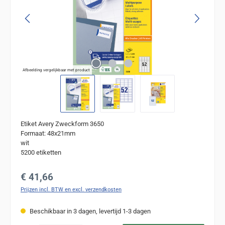
Afbeelding vergelijkbaar met product
Etiket Avery Zweckform 3650
Formaat: 48x21mm
wit
5200 etiketten
Normale prijs:
€ 41,66
Prijzen incl. BTW en excl. verzendkosten
Beschikbaar in 3 dagen, levertijd 1-3 dagen