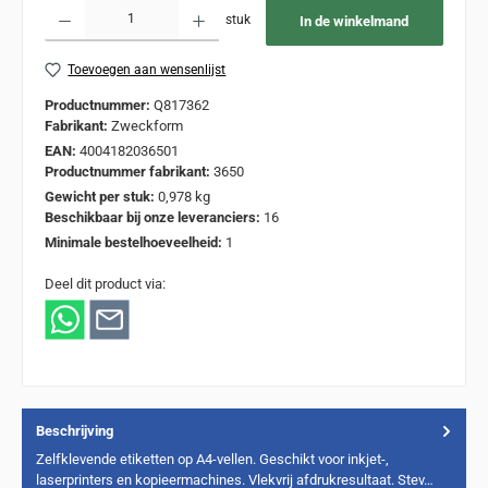
Producthoeveelheid: Voer de gewenste hoeveelheid in of gebruik de knoppen om de
stuk
In de winkelmand
Toevoegen aan wensenlijst
Productnummer:
Q817362
Fabrikant:
Zweckform
EAN:
4004182036501
Productnummer fabrikant:
3650
Gewicht per stuk:
0,978 kg
Beschikbaar bij onze leveranciers:
16
Minimale bestelhoeveelheid:
1
Deel dit product via:
Beschrijving
Zelfklevende etiketten op A4-vellen. Geschikt voor inkjet-,
laserprinters en kopieermachines. Vlekvrij afdrukresultaat. Stev…