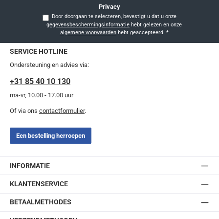
Privacy
Door doorgaan te selecteren, bevestigt u dat u onze
gegevensbeschermingsinformatie
hebt gelezen en onze
algemene voorwaarden
hebt geaccepteerd.
*
SERVICE HOTLINE
Ondersteuning en advies via:
+31 85 40 10 130
ma-vr, 10.00 - 17.00 uur
Of via ons
contactformulier
.
Een bestelling herroepen
INFORMATIE
KLANTENSERVICE
BETAALMETHODES