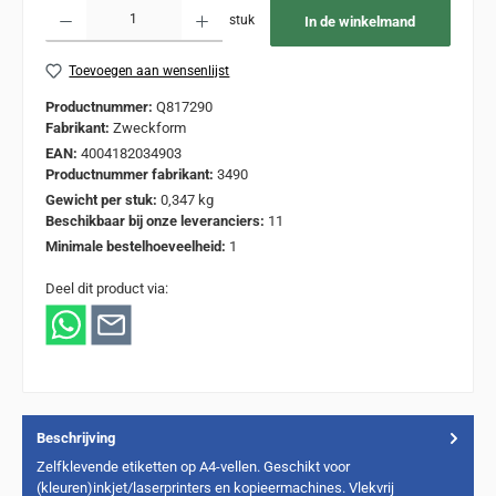
Producthoeveelheid: Voer de gewenste hoeveelheid in of gebruik de knoppen om de
stuk
In de winkelmand
Toevoegen aan wensenlijst
Productnummer:
Q817290
Fabrikant:
Zweckform
EAN:
4004182034903
Productnummer fabrikant:
3490
Gewicht per stuk:
0,347 kg
Beschikbaar bij onze leveranciers:
11
Minimale bestelhoeveelheid:
1
Deel dit product via:
Beschrijving
Zelfklevende etiketten op A4-vellen. Geschikt voor
(kleuren)inkjet/laserprinters en kopieermachines. Vlekvrij