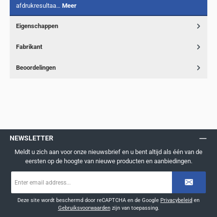
afdrukresultaa…
Meer
Eigenschappen
Fabrikant
Beoordelingen
NEWSLETTER
Meldt u zich aan voor onze nieuwsbrief en u bent altijd als één van de
eersten op de hoogte van nieuwe producten en aanbiedingen.
E-
mailadres
*
Deze site wordt beschermd door reCAPTCHA en de Google
Privacybeleid
en
Gebruiksvoorwaarden
zijn van toepassing.