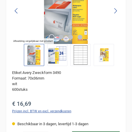
Afbeelding vergelijkbaar met product
Etiket Avery Zweckform 3490
Formaat: 70x36mm
wit
600stuks
Normale prijs:
€ 16,69
Prijzen incl. BTW en excl. verzendkosten
Beschikbaar in 3 dagen, levertijd 1-3 dagen